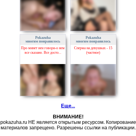
Pokazuha
Pokazuha
многим понравилось
многим понравилось
Про минет неи говори-о нем
Сперма на девушках - 15
все сказано. Все досто...
(частное)
Еще...
ВНИМАНИЕ!
pokazuha.ru НЕ является открытым ресурсом. Копирование
материалов запрещено. Разрешены ссылки на публикации.