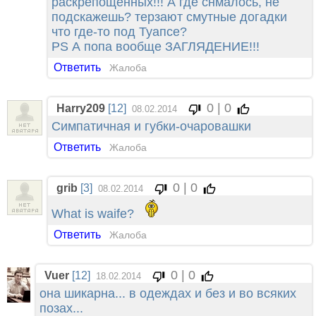
раскрепощённых!!! А где снмалось, не
подскажешь? терзают смутные догадки
что где-то под Туапсе?
PS А попа вообще ЗАГЛЯДЕНИЕ!!!
Ответить
Жалоба
0 | 0
Harry209
[12]
08.02.2014
Симпатичная и губки-очаровашки
Ответить
Жалоба
0 | 0
grib
[3]
08.02.2014
What is waife?
Ответить
Жалоба
0 | 0
Vuer
[12]
18.02.2014
она шикарна... в одеждах и без и во всяких
позах...