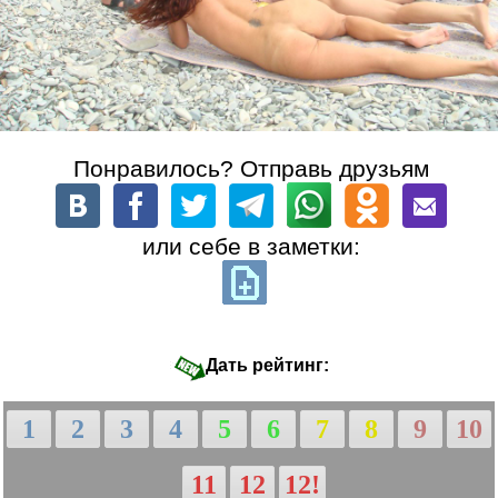
Понравилось? Отправь друзьям
или себе в заметки:
Дать рейтинг:
1
2
3
4
5
6
7
8
9
10
11
12
12!