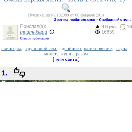
Публикация №1192089 от 06 февраля 2014
Эротика-любительское
>
Свободный стиль
Прислал(a):
9.6
16
(289)
mudmaklaud
16659
Список публикаций
свингеры
,
групповой секс
,
двойное проникновение
,
сауна
,
минет
,
куни
,
раком
[
]
теги сайта
1.