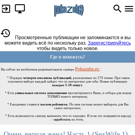
Просмотренные публикации не запоминаются и вы
можете видеть всё по нескольку раз.
Зарегистрируйтесь
чтобы видеть только новое.
Где я нахожусь?
Pokazuha.ru
Вы сейчас на необычном развлекательном сервере
:
Порядка
четверти миллиона публикаций
, разложенных по 270 темам. При таком
огромном выборе каждый найдет что-то интересное для себя. Новые публикации
каждые 5-10 минут
;
Есть
уникальная система запоминания
просмотренного Вами, и отбора для показа
ТОЛЬКО нового материала;
Ежедневно ставятся
тысячи рейтингов
. По ним система может выбирать для Вас
самое интересное;
Есть возможность самому выложить что-то хорошее. И если это понравится народу
-
заработать
на этом;
Очень верная жена! Часть 1 (SexWife 1)