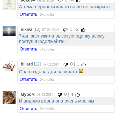
0 | 4
sokdsv
06.02.2014
А тема верности как то ваще не раскрыта
Ответить
Жалоба
1 | 2
nikiva
[12]
07.02.2014
7-ая, заслужила высокую оценку всему
посту!!!!Прдолжайте!!
Ответить
Жалоба
0 | 1
biliard
[12]
07.02.2014
Она создана для разврата
Ответить
Жалоба
0 | 4
Муром
07.02.2014
И видимо верна она очень многим
Ответить
Жалоба