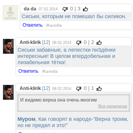
0 | 3
da da
07.02.2014
Сиськи, которым не помешал бы силикон.
Ответить
Жалоба
0 | 2
Anti-klirik
[12]
08.02.2014
Сиськи забавные, а лепестки пи3дёнки
интересные! В целом впердобельная и
лизабельная тётка!
Ответить
Жалоба
0 | 1
Anti-klirik
[12]
08.02.2014
И видимо верна она очень многим
Вся переписка
Муром
, Как говорят в народе-"Верна троим,
но не предел и это!"