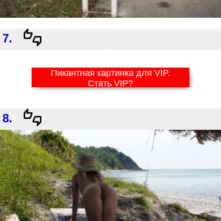
7.
Пикантная картинка для VIP.
Стать VIP?
8.