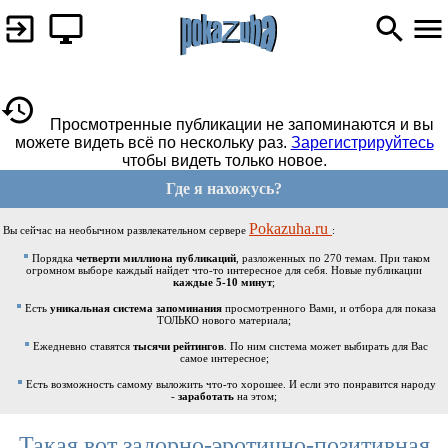
Просмотренные публикации не запоминаются и вы
можете видеть всё по нескольку раз.
Зарегистрируйтесь
чтобы видеть только новое.
Где я нахожусь?
Pokazuha.ru
Вы сейчас на необычном развлекательном сервере
:
Порядка
четверти миллиона публикаций
, разложенных по 270 темам. При таком
огромном выборе каждый найдет что-то интересное для себя. Новые публикации
каждые 5-10 минут
;
Есть
уникальная система запоминания
просмотренного Вами, и отбора для показа
ТОЛЬКО нового материала;
Ежедневно ставятся
тысячи рейтингов
. По ним система может выбирать для Вас
самое интересное;
Есть возможность самому выложить что-то хорошее. И если это понравится народу
-
заработать
на этом;
Такая вот задорно-эротично-позитивная