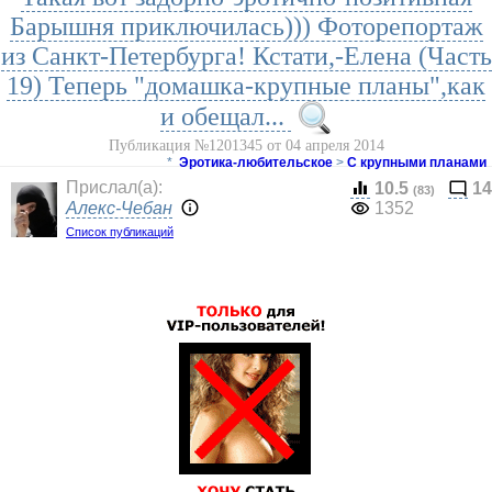
Барышня приключилась))) Фоторепортаж
из Санкт-Петербурга! Кстати,-Елена (Часть
19) Теперь "домашка-крупные планы",как
и обещал...
Публикация №1201345 от 04 апреля 2014
*
Эротика-любительское
>
С крупными планами
Прислал(a):
10.5
14
(83)
Алекс-Чебан
1352
Список публикаций