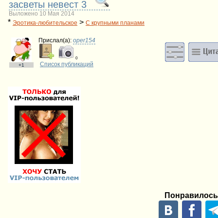
засветы невест 3
Выложено 10 Мая 2014
*
>
Эротика-любительское
С крупными планами
Прислал(a):
oper154
0
Список публикаций
+1
Понравилось