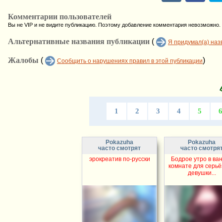
Комментарии пользователей
Вы не VIP и не видите публикацию. Поэтому добавление комментария невозможно.
Альтернативные названия публикации
(
Я придумал(а) наз
Жалобы
(
)
Сообщить о нарушениях правил в этой публикации
1
2
3
4
5
Pokazuha
Pokazuha
часто смотрят
часто смотря
эрокреатив по-русски
Бодрое утро в ва
комнате для серь
девушки...