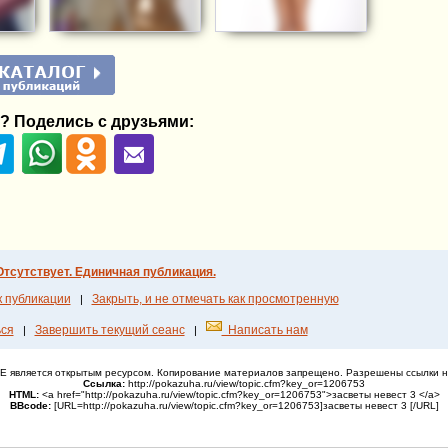
? Поделись с друзьями:
Отсутствует. Единичная публикация.
к публикации
Закрыть, и не отмечать как просмотренную
|
ся
Завершить текущий сеанс
Написать нам
|
|
НЕ является открытым ресурсом. Копирование материалов запрещено. Разрешены ссылки н
Ссылка:
http://pokazuha.ru/view/topic.cfm?key_or=1206753
HTML:
<a href="http://pokazuha.ru/view/topic.cfm?key_or=1206753">засветы невест 3 </a>
ВВcode:
[URL=http://pokazuha.ru/view/topic.cfm?key_or=1206753]засветы невест 3 [/URL]