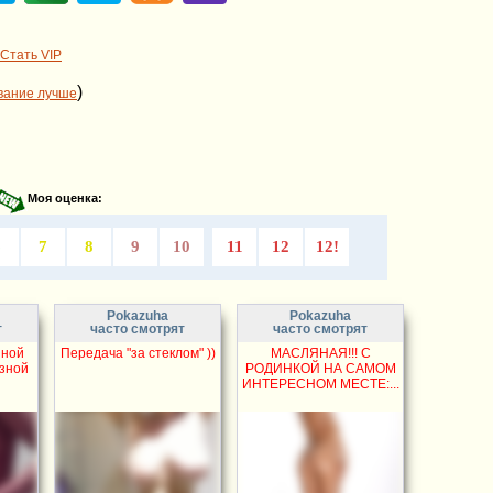
Стать VIP
)
вание лучше
Моя оценка:
6
7
8
9
10
11
12
12!
Pokazuha
Pokazuha
т
часто смотрят
часто смотрят
нной
Передача "за стеклом" ))
МАСЛЯНАЯ!!! С
ёзной
РОДИНКОЙ НА САМОМ
ИНТЕРЕСНОМ МЕСТЕ:...