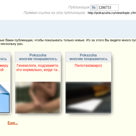
Публикация
Прямая ссылка на эту публикацию:
http://pokazuha.ru/view/topic.
е Вами публикации, чтобы показывать только новые. Из-за этого Вы видите много пу
нескольку раз.
Pokazuha
Pokazuha
лось
многим понравилось
многим понравилось
амеру
Гинекологи, подскажите,
Пилотка(макро)
ой
это нормально, когда та...
Еще...