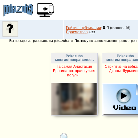
9.4
Рейтинг публикации
:
(голосов: 46)
Просмотров
: 633
Вы не зарегистрированы на pokazuha.ru. Поэтому не запоминаются просмотренны
Pokazuha
Pokazuha
многим понравилось
многим понрави
Та самая Анастасия
Стриптиз на вебк
Брагина, которая гуляет
Дианы Шурыгин
по ули...