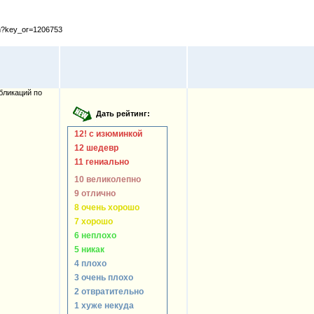
cfm?key_or=1206753
бликаций по
12! с изюминкой
12 шедевр
11 гениально
10 великолепно
9 отлично
8 очень хорошо
7 хорошо
6 неплохо
5 никак
4 плохо
3 очень плохо
2 отвратительно
1 хуже некуда