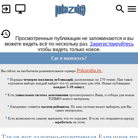
Просмотренные публикации не запоминаются и вы
можете видеть всё по нескольку раз.
Зарегистрируйтесь
чтобы видеть только новое.
Где я нахожусь?
Pokazuha.ru
Вы сейчас на необычном развлекательном сервере
:
Порядка
четверти миллиона публикаций
, разложенных по 270 темам. При таком
огромном выборе каждый найдет что-то интересное для себя. Новые публикации
каждые 5-10 минут
;
Есть
уникальная система запоминания
просмотренного Вами, и отбора для показа
ТОЛЬКО нового материала;
Ежедневно ставятся
тысячи рейтингов
. По ним система может выбирать для Вас
самое интересное;
Есть возможность самому выложить что-то хорошее. И если это понравится народу
-
заработать
на этом;
Такая вот задорно-позитивная Барышня по