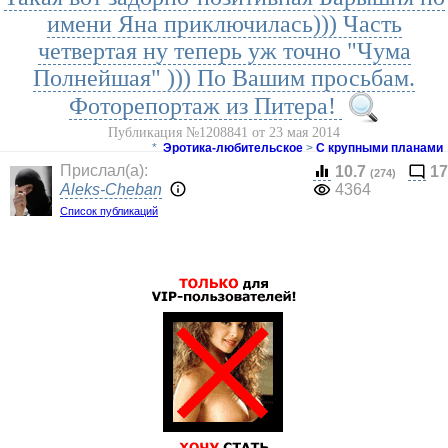
имени Яна приключилась))) Часть
четвертая ну теперь уж точно "Чума
Полнейшая" ))) По Вашим просьбам.
Фоторепортаж из Питера!
Публикация №1208841 от 23 мая 2014
*
Эротика-любительское
>
С крупными планами
Прислал(a):
10.7
17
(274)
Aleks-Cheban
4364
Список публикаций