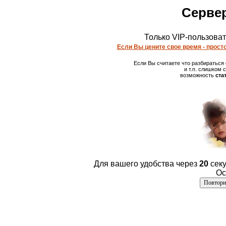
Сервер
Только VIP-пользова
Если Вы цените свое время - просто
Если Вы считаете что разбираться
и т.п. слишком
возможность
ста
Для вашего удобства через
20
секу
Ос