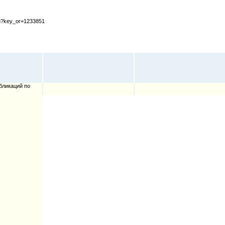
cfm?key_or=1233851
бликаций по