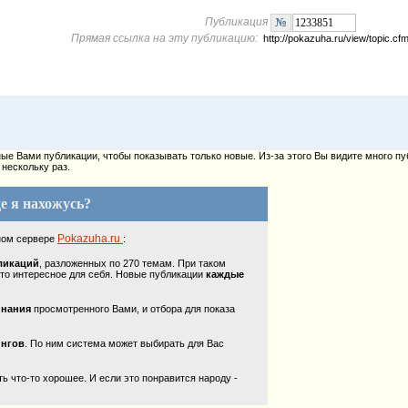
Публикация
Прямая ссылка на эту публикацию:
http://pokazuha.ru/view/topic.
е Вами публикации, чтобы показывать только новые. Из-за этого Вы видите много пу
нескольку раз.
е я нахожусь?
Pokazuha.ru
ном сервере
:
ликаций
, разложенных по 270 темам. При таком
то интересное для себя. Новые публикации
каждые
инания
просмотренного Вами, и отбора для показа
ингов
. По ним система может выбирать для Вас
 что-то хорошее. И если это понравится народу -