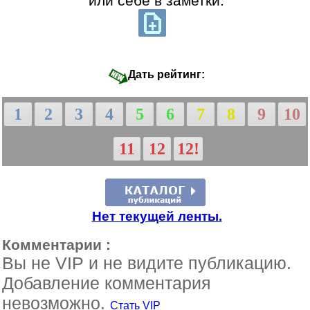
или себе в заметки:
Дать рейтинг:
1
2
3
4
5
6
7
8
9
10
11
12
12!
Нет текущей ленты.
Комментарии :
Вы не VIP и не видите публикацию.
Добавление комментария
невозможно.
Стать VIP