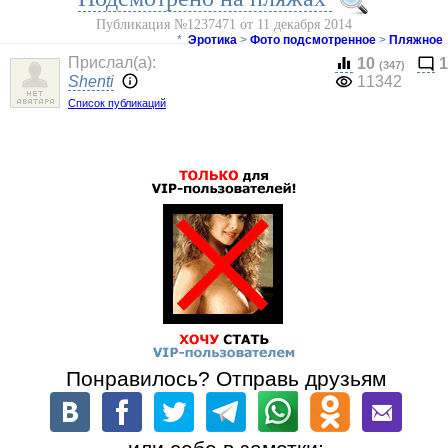
Публикация №1237471 от 11 декабря 2014
*
Эротика
>
Фото подсмотренное
>
Пляжное
Прислал(a):
10
1
(347)
Shenti
11342
Список публикаций
Понравилось? Отправь друзьям