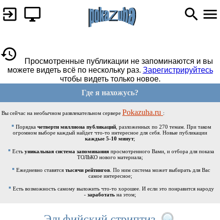
Просмотренные публикации не запоминаются и вы
можете видеть всё по нескольку раз.
Зарегистрируйтесь
чтобы видеть только новое.
Где я нахожусь?
Pokazuha.ru
Вы сейчас на необычном развлекательном сервере
:
Порядка
четверти миллиона публикаций
, разложенных по 270 темам. При таком
огромном выборе каждый найдет что-то интересное для себя. Новые публикации
каждые 5-10 минут
;
Есть
уникальная система запоминания
просмотренного Вами, и отбора для показа
ТОЛЬКО нового материала;
Ежедневно ставятся
тысячи рейтингов
. По ним система может выбирать для Вас
самое интересное;
Есть возможность самому выложить что-то хорошее. И если это понравится народу
-
заработать
на этом;
Эльфийский стриптиз