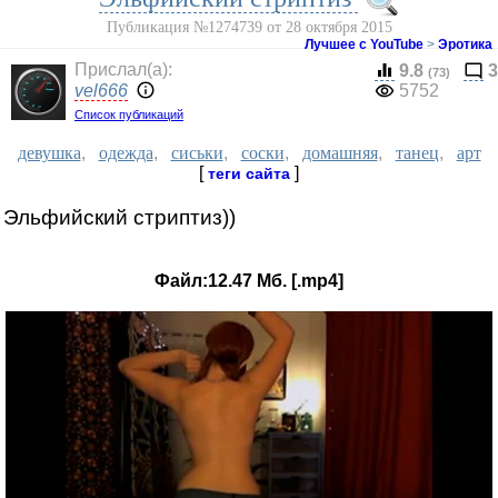
Публикация №1274739 от 28 октября 2015
Лучшее с YouTube
>
Эротика
Прислал(a):
9.8
3
(73)
vel666
5752
Список публикаций
девушка
,
одежда
,
сиськи
,
соски
,
домашняя
,
танец
,
арт
[
]
теги сайта
Эльфийский стриптиз))
Файл:12.47 Мб. [.mp4]