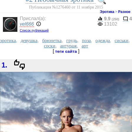
Публикация №1276460 от 11 ноября 2015
Эротика
>
Разное
Прислал(a):
9.9
4
(250)
vel666
13102
Список публикаций
эротика
,
девушка
,
брюнетка
,
грудь
,
поза
,
одежда
,
сиськи
,
соски
,
антураж
,
арт
[
]
теги сайта
1.