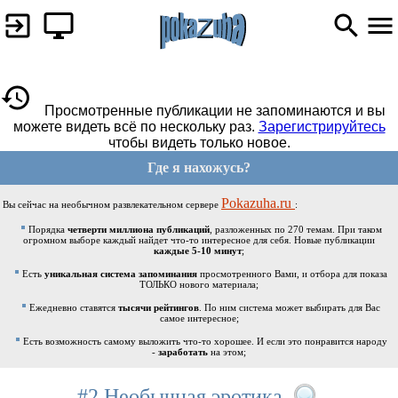
Просмотренные публикации не запоминаются и вы
можете видеть всё по нескольку раз.
Зарегистрируйтесь
чтобы видеть только новое.
Где я нахожусь?
Pokazuha.ru
Вы сейчас на необычном развлекательном сервере
:
Порядка
четверти миллиона публикаций
, разложенных по 270 темам. При таком
огромном выборе каждый найдет что-то интересное для себя. Новые публикации
каждые 5-10 минут
;
Есть
уникальная система запоминания
просмотренного Вами, и отбора для показа
ТОЛЬКО нового материала;
Ежедневно ставятся
тысячи рейтингов
. По ним система может выбирать для Вас
самое интересное;
Есть возможность самому выложить что-то хорошее. И если это понравится народу
-
заработать
на этом;
#2 Необычная эротика