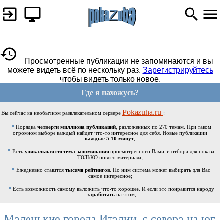
Просмотренные публикации не запоминаются и вы
можете видеть всё по нескольку раз.
Зарегистрируйтесь
чтобы видеть только новое.
Где я нахожусь?
Pokazuha.ru
Вы сейчас на необычном развлекательном сервере
:
Порядка
четверти миллиона публикаций
, разложенных по 270 темам. При таком
огромном выборе каждый найдет что-то интересное для себя. Новые публикации
каждые 5-10 минут
;
Есть
уникальная система запоминания
просмотренного Вами, и отбора для показа
ТОЛЬКО нового материала;
Ежедневно ставятся
тысячи рейтингов
. По ним система может выбирать для Вас
самое интересное;
Есть возможность самому выложить что-то хорошее. И если это понравится народу
-
заработать
на этом;
Маленькие города Италии, с севера на юг.