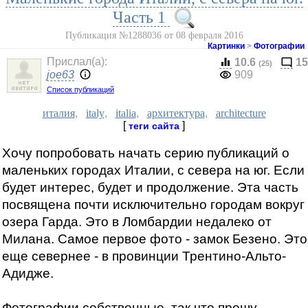
Часть 1
Публикация №1288036 от 08 февраля 2016
Картинки
>
Фотографии
Прислал(a):
10.6
15
(25)
joe63
909
Список публикаций
италия
,
italy
,
italia
,
архитектура
,
architecture
[
]
теги сайта
Хочу попробовать начать серию публикаций о
маленьких городах Италии, с севера на юг. Если
будет интерес, будет и продолжение. Эта часть
посвящена почти исключительно городам вокруг
озера Гарда. Это в Ломбардии недалеко от
Милана. Самое первое фото - замок Безено. Это
еще севернее - в провинции Трентино-Альто-
Адидже.
Фотографии собственные, так что прошу