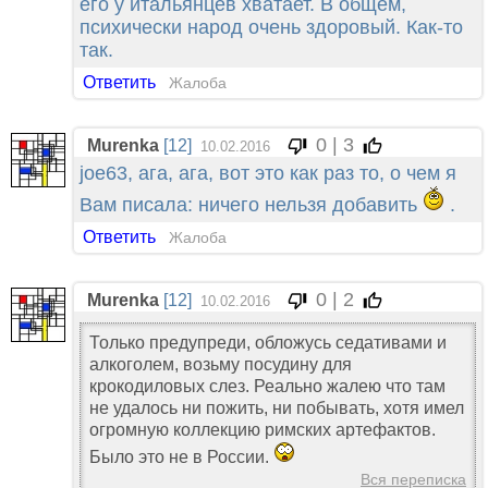
его у итальянцев хватает. В общем,
психически народ очень здоровый. Как-то
так.
Ответить
Жалоба
0 | 3
Murenka
[12]
10.02.2016
joe63, ага, ага, вот это как раз то, о чем я
Вам писала: ничего нельзя добавить
.
Ответить
Жалоба
0 | 2
Murenka
[12]
10.02.2016
Только предупреди, обложусь седативами и
алкоголем, возьму посудину для
крокодиловых слез. Реально жалею что там
не удалось ни пожить, ни побывать, хотя имел
огромную коллекцию римских артефактов.
Было это не в России.
Вся переписка