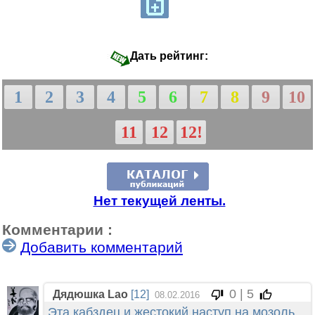
Дать рейтинг:
1
2
3
4
5
6
7
8
9
10
11
12
12!
Нет текущей ленты.
Комментарии :
Добавить комментарий
0 | 5
Дядюшка Lao
[12]
08.02.2016
Эта кабздец и жестокий наступ на мозоль.