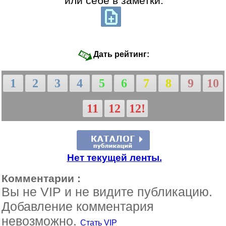
или себе в заметки:
Дать рейтинг:
1
2
3
4
5
6
7
8
9
10
11
12
12!
Нет текущей ленты.
Комментарии :
Вы не VIP и не видите публикацию.
Добавление комментария
невозможно.
Стать VIP