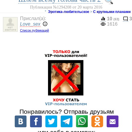
Публикация №1294208 от 20 марта 2016
*
Эротика-любительское
>
С крупными планами
Прислал(a):
10
3
(63)
Love_sex
1616
Список публикаций
Понравилось? Отправь друзьям