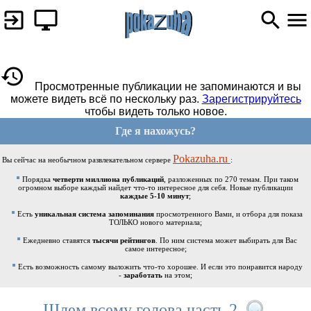
Просмотренные публикации не запоминаются и вы
можете видеть всё по нескольку раз.
Зарегистрируйтесь
чтобы видеть только новое.
Где я нахожусь?
Pokazuha.ru
Вы сейчас на необычном развлекательном сервере
:
Порядка
четверти миллиона публикаций
, разложенных по 270 темам. При таком
огромном выборе каждый найдет что-то интересное для себя. Новые публикации
каждые 5-10 минут
;
Есть
уникальная система запоминания
просмотренного Вами, и отбора для показа
ТОЛЬКО нового материала;
Ежедневно ставятся
тысячи рейтингов
. По ним система может выбирать для Вас
самое интересное;
Есть возможность самому выложить что-то хорошее. И если это понравится народу
-
заработать
на этом;
Шлем всему голова часть 2