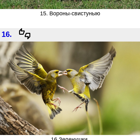
15. Вороны-свистуныю
16.
16.Зеленушки.