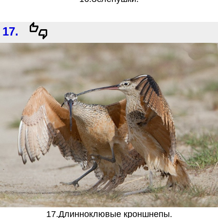
17.
17.Длинноклювые кроншнепы.