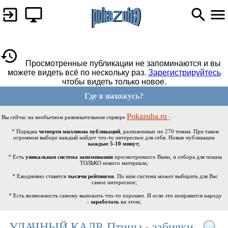
Просмотренные публикации не запоминаются и вы
можете видеть всё по нескольку раз.
Зарегистрируйтесь
чтобы видеть только новое.
Где я нахожусь?
Pokazuha.ru
Вы сейчас на необычном развлекательном сервере
:
Порядка
четверти миллиона публикаций
, разложенных по 270 темам. При таком
огромном выборе каждый найдет что-то интересное для себя. Новые публикации
каждые 5-10 минут
;
Есть
уникальная система запоминания
просмотренного Вами, и отбора для показа
ТОЛЬКО нового материала;
Ежедневно ставятся
тысячи рейтингов
. По ним система может выбирать для Вас
самое интересное;
Есть возможность самому выложить что-то хорошее. И если это понравится народу
-
заработать
на этом;
УДАЧНЫЙ КАДР. Птицы - забияки.