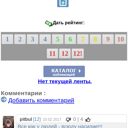
Дать рейтинг:
1
2
3
4
5
6
7
8
9
10
11
12
12!
Нет текущей ленты.
Комментарии :
Добавить комментарий
0 | 4
pitbul
[12]
10.02.2017
Все как у людей - всюду насилие!!!