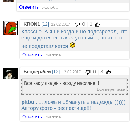
Ответить
Жалоба
0 | 1
KRON1
[12]
12.02.2017
Классно. А я ни когда и не подозревал, что
еще и дятел есть кактусовый..., но что то
не представляется
Ответить
Жалоба
0 | 3
Бендер-бей
[12]
12.02.2017
Все как у людей - всюду насилие!!!
Вся переписка
pitbul
, ... ложь и обманутые надежды ))))))
Автору фото - респектище!!!
Ответить
Жалоба