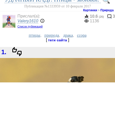
Публикация №1333959 от 10 февраля 2017
Картинки
>
Природа
Прислал(a):
10.6
3
(26)
Valery1610
1136
Список публикаций
птицы
,
природа
,
драка
,
ссора
[
]
теги сайта
1.