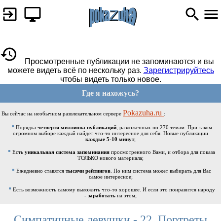
Просмотренные публикации не запоминаются и вы
можете видеть всё по нескольку раз.
Зарегистрируйтесь
чтобы видеть только новое.
Где я нахожусь?
Pokazuha.ru
Вы сейчас на необычном развлекательном сервере
:
Порядка
четверти миллиона публикаций
, разложенных по 270 темам. При таком
огромном выборе каждый найдет что-то интересное для себя. Новые публикации
каждые 5-10 минут
;
Есть
уникальная система запоминания
просмотренного Вами, и отбора для показа
ТОЛЬКО нового материала;
Ежедневно ставятся
тысячи рейтингов
. По ним система может выбирать для Вас
самое интересное;
Есть возможность самому выложить что-то хорошее. И если это понравится народу
-
заработать
на этом;
Симпатичные девушки - 22. Портреты