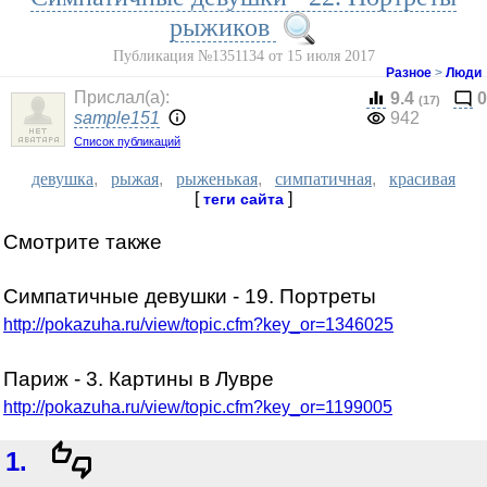
рыжиков
Публикация №1351134 от 15 июля 2017
Разное
>
Люди
Прислал(a):
9.4
0
(17)
sample151
942
Список публикаций
девушка
,
рыжая
,
рыженькая
,
симпатичная
,
красивая
[
]
теги сайта
Смотрите также
Симпатичные девушки - 19. Портреты
http://pokazuha.ru/view/topic.cfm?key_or=1346025
Париж - 3. Картины в Лувре
http://pokazuha.ru/view/topic.cfm?key_or=1199005
1.