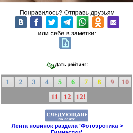
Понравилось? Отправь друзьям
или себе в заметки:
Дать рейтинг:
1
2
3
4
5
6
7
8
9
10
11
12
12!
Лента новинок раздела 'Фотоэротика >
Гимнастки'