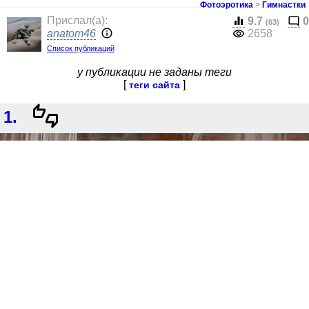
Фотоэротика
>
Гимнастки
Прислал(a):
9.7
0
(63)
anatom46
2658
Список публикаций
у публикации не заданы теги
[
]
теги сайта
1.