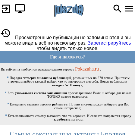
Просмотренные публикации не запоминаются и вы
можете видеть всё по нескольку раз.
Зарегистрируйтесь
чтобы видеть только новое.
Где я нахожусь?
Pokazuha.ru
Вы сейчас на необычном развлекательном сервере
:
Порядка
четверти миллиона публикаций
, разложенных по 270 темам. При таком
огромном выборе каждый найдет что-то интересное для себя. Новые публикации
каждые 5-10 минут
;
Есть
уникальная система запоминания
просмотренного Вами, и отбора для показа
ТОЛЬКО нового материала;
Ежедневно ставятся
тысячи рейтингов
. По ним система может выбирать для Вас
самое интересное;
Есть возможность самому выложить что-то хорошее. И если это понравится народу
-
заработать
на этом;
Самые сексуальные актрисы Бродвея