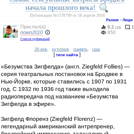
начала прошлого века!
Публикация №1378799 от 18 апреля 2018
Разное
>
Люди
Прислал(a):
9.2
1
(19)
nown2010
850
Список публикаций
20 век
,
история
,
память
,
сша
[
]
теги сайта
«Безумства Зигфелда» (англ. Ziegfeld Follies) —
серия театральных постановок на Бродвее в
Нью-Йорке, которые ставились с 1907 по 1931
год. С 1932 по 1936 год также выходила
радиопередача под названием «Безумства
Зигфелда в эфире».
Зигфелд Флоренз (Ziegfeld Florenz) —
легендарный американский антрепренер,
бродвейский импресарио, талантливый