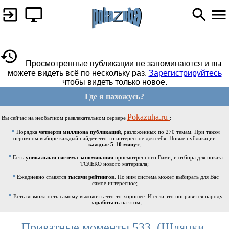
Просмотренные публикации не запоминаются и вы
можете видеть всё по нескольку раз.
Зарегистрируйтесь
чтобы видеть только новое.
Где я нахожусь?
Pokazuha.ru
Вы сейчас на необычном развлекательном сервере
:
Порядка
четверти миллиона публикаций
, разложенных по 270 темам. При таком
огромном выборе каждый найдет что-то интересное для себя. Новые публикации
каждые 5-10 минут
;
Есть
уникальная система запоминания
просмотренного Вами, и отбора для показа
ТОЛЬКО нового материала;
Ежедневно ставятся
тысячи рейтингов
. По ним система может выбирать для Вас
самое интересное;
Есть возможность самому выложить что-то хорошее. И если это понравится народу
-
заработать
на этом;
Приватные моменты 533. (Шляпки,