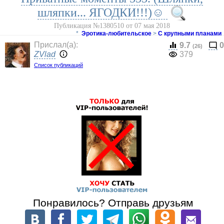
шляпки... ЯГОДКИ!!!)☺
Публикация №1380510 от 07 мая 2018
*
Эротика-любительское
>
С крупными планами
Прислал(a):
9.7
0
(26)
ZVlad
379
Список публикаций
Понравилось? Отправь друзьям