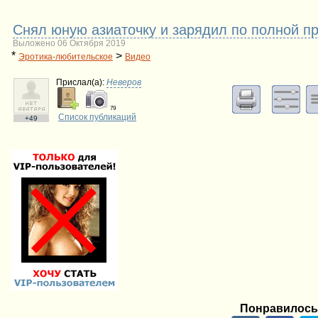
Снял юную азиаточку и зарядил по полной пр
Выложено 06 Октября 2019
*
>
Эротика-любительское
Видео
Прислал(a):
Неверов
79
Список публикаций
+49
Понравилось