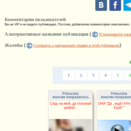
Комментарии пользователей
Вы не VIP и не видите публикацию. Поэтому добавление комментария невозможно.
Альтернативные названия публикации
(
Я придумал(а) наз
Жалобы
(
)
Сообщить о нарушениях правил в этой публикации
1
2
3
4
5
Pokazuha
Pokazuha
многим понравилось
многим понрави
Сядь на мой, да поезжай
ОНА:"Да , ещё! ААА
домой...
Ешё! "