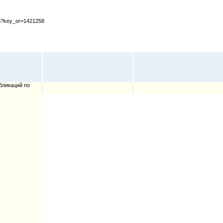
cfm?key_or=1421258
бликаций по