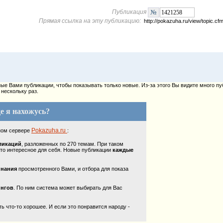
Публикация
Прямая ссылка на эту публикацию:
http://pokazuha.ru/view/topic.
е Вами публикации, чтобы показывать только новые. Из-за этого Вы видите много пу
нескольку раз.
е я нахожусь?
Pokazuha.ru
ном сервере
:
ликаций
, разложенных по 270 темам. При таком
то интересное для себя. Новые публикации
каждые
инания
просмотренного Вами, и отбора для показа
ингов
. По ним система может выбирать для Вас
 что-то хорошее. И если это понравится народу -