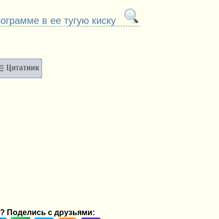
ограмме в ее тугую киску
? Поделись с друзьями: