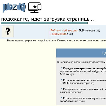
9.8
Рейтинг публикации
:
(голосов: 32)
Просмотров
: 603
Вы не зарегистрированы на pokazuha.ru. Поэтому не запоминаются просмотренны
Гд
Вы сейчас на необычном развлекатель
Порядка
четверти миллиона пуб
огромном выборе каждый найдет что-
5-10 минут
;
Есть
уникальная система запом
ТОЛЬКО нового материала;
Ежедневно ставятся
тысячи рейт
самое интересное;
Есть возможность самому выложить
заработать
на этом;