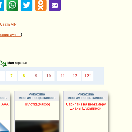
Стать VIP
)
вание лучше
Моя оценка:
6
7
8
9
10
11
12
12!
Pokazuha
Pokazuha
лось
многим понравилось
многим понравилось
_ААА!
Пилотка(макро)
Стриптиз на вебкамеру
Дианы Шурыгиной