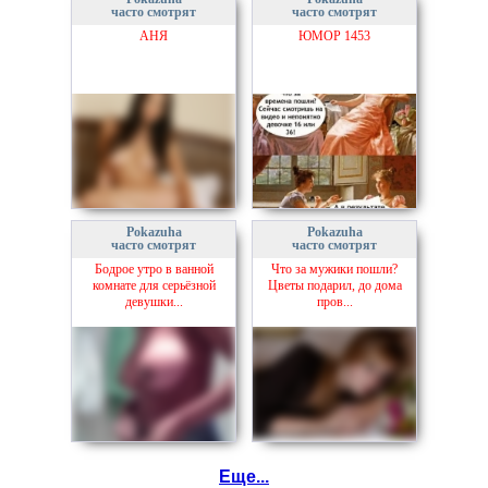
часто смотрят
часто смотрят
АНЯ
ЮМОР 1453
Pokazuha
Pokazuha
часто смотрят
часто смотрят
Бодрое утро в ванной
Что за мужики пошли?
комнате для серьёзной
Цветы подарил, до дома
девушки...
пров...
Еще...