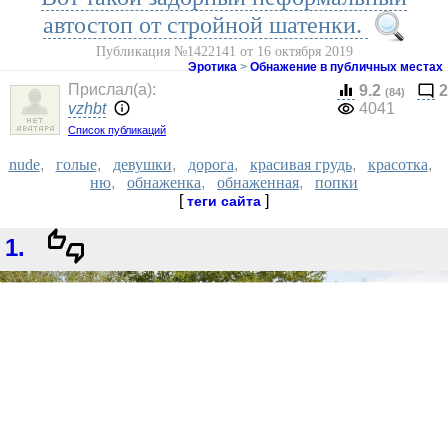
автостоп от стройной шатенки.
Публикация №1422141 от 16 октября 2019
Эротика
>
Обнажение в публичных местах
Прислал(a):
9.2
2
(84)
vzhbt
4041
Список публикаций
nude
,
голые
,
девушки
,
дорога
,
красивая грудь
,
красотка
,
ню
,
обнаженка
,
обнаженная
,
попки
[
]
теги сайта
1.