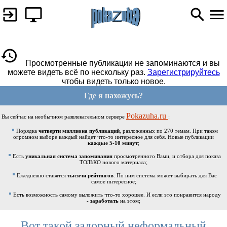
Просмотренные публикации не запоминаются и вы
можете видеть всё по нескольку раз.
Зарегистрируйтесь
чтобы видеть только новое.
Где я нахожусь?
Pokazuha.ru
Вы сейчас на необычном развлекательном сервере
:
Порядка
четверти миллиона публикаций
, разложенных по 270 темам. При таком
огромном выборе каждый найдет что-то интересное для себя. Новые публикации
каждые 5-10 минут
;
Есть
уникальная система запоминания
просмотренного Вами, и отбора для показа
ТОЛЬКО нового материала;
Ежедневно ставятся
тысячи рейтингов
. По ним система может выбирать для Вас
самое интересное;
Есть возможность самому выложить что-то хорошее. И если это понравится народу
-
заработать
на этом;
Вот такой задорный неформальный