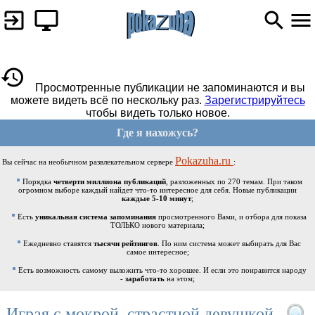
Просмотренные публикации не запоминаются и вы
можете видеть всё по нескольку раз.
Зарегистрируйтесь
чтобы видеть только новое.
Где я нахожусь?
Pokazuha.ru
Вы сейчас на необычном развлекательном сервере
:
Порядка
четверти миллиона публикаций
, разложенных по 270 темам. При таком
огромном выборе каждый найдет что-то интересное для себя. Новые публикации
каждые 5-10 минут
;
Есть
уникальная система запоминания
просмотренного Вами, и отбора для показа
ТОЛЬКО нового материала;
Ежедневно ставятся
тысячи рейтингов
. По ним система может выбирать для Вас
самое интересное;
Есть возможность самому выложить что-то хорошее. И если это понравится народу
-
заработать
на этом;
Играя с мокрой, страстной девушкой.