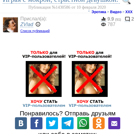
Публикация №1430586 от 10 февраля 2020
*
Эротика
>
Видео
>
ХХХ
Прислал(a):
9.9
2
(51)
ZVlad
787
Список публикаций
Понравилось? Отправь друзьям