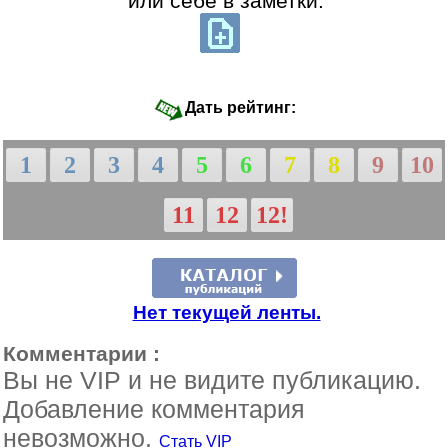
или себе в заметки:
Дать рейтинг:
1
2
3
4
5
6
7
8
9
10
11
12
12!
Нет текущей ленты.
Комментарии :
Вы не VIP и не видите публикацию.
Добавление комментария
невозможно.
Стать VIP