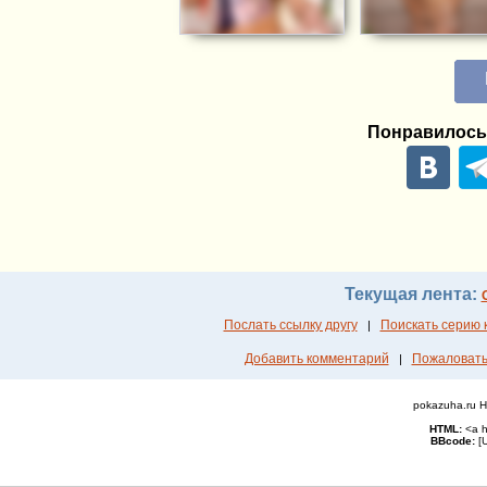
Понравилось
Текущая лента:
Послать ссылку другу
Поискать серию 
|
Добавить комментарий
Пожаловать
|
pokazuha.ru 
HTML:
<a h
ВВcode:
[U