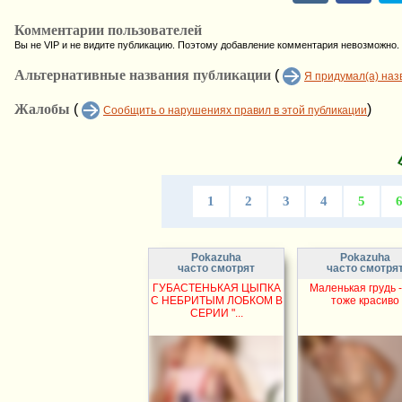
Комментарии пользователей
Вы не VIP и не видите публикацию. Поэтому добавление комментария невозможно.
Альтернативные названия публикации
(
Я придумал(а) наз
Жалобы
(
)
Сообщить о нарушениях правил в этой публикации
1
2
3
4
5
Pokazuha
Pokazuha
часто смотрят
часто смотря
ГУБАСТЕНЬКАЯ ЦЫПКА
Маленькая грудь -
С НЕБРИТЫМ ЛОБКОМ В
тоже красиво
СЕРИИ "...