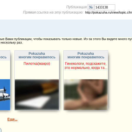
Публикация
Прямая ссылка на эту публикацию:
http://pokazuha.ru/view/topic.
е Вами публикации, чтобы показывать только новые. Из-за этого Вы видите много пу
нескольку раз.
Pokazuha
Pokazuha
лось
многим понравилось
многим понравилось
Пилотка(макро)
Гинекологи, подскажите,
это нормально, когда та...
Еще...