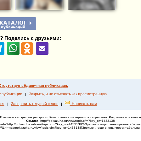
? Поделись с друзьями:
Отсутствует. Единичная публикация.
к публикации
Закрыть, и не отмечать как просмотренную
|
ся
Завершить текущий сеанс
Написать нам
|
|
НЕ является открытым ресурсом. Копирование материалов запрещено. Разрешены ссылки н
Ссылка:
http://pokazuha.ru/view/topic.cfm?key_or=1433138
ref="http://pokazuha.ru/view/topic.cfm?key_or=1433138">Зрелые и еще очень презентабельны
RL=http://pokazuha.ru/view/topic.cfm?key_or=1433138]Зрелые и еще очень презентабельны :