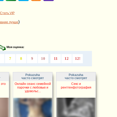
Стать VIP
)
вание лучше
Моя оценка:
6
7
8
9
10
11
12
12!
Pokazuha
Pokazuha
т
часто смотрят
часто смотрят
 это
Онлайн сеанс семейной
Секс и
парочки с любовью и
рентгенфотография
удовольс...