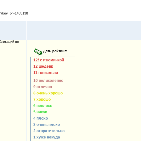
cfm?key_or=1433138
бликаций по
12! с изюминкой
12 шедевр
11 гениально
10 великолепно
9 отлично
8 очень хорошо
7 хорошо
6 неплохо
5 никак
4 плохо
3 очень плохо
2 отвратительно
1 хуже некуда