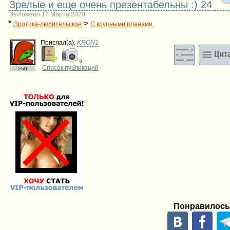
Зрелые и еще очень презентабельны :) 24
Выложено 17 Марта 2020
*
>
Эротика-любительское
С крупными планами
Прислал(a):
KRON1
0
Список публикаций
>50
Понравилось