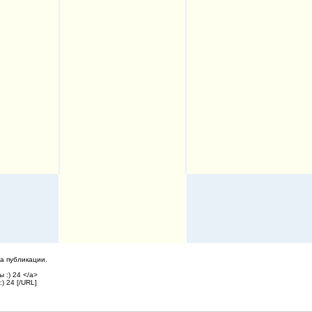
а публикации.
 :) 24 </a>
) 24 [/URL]