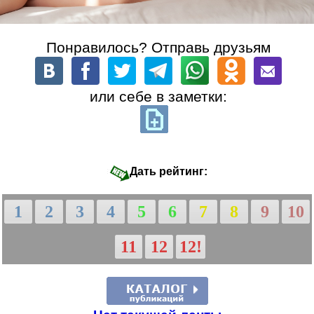
Понравилось? Отправь друзьям
или себе в заметки:
Дать рейтинг:
1
2
3
4
5
6
7
8
9
10
11
12
12!