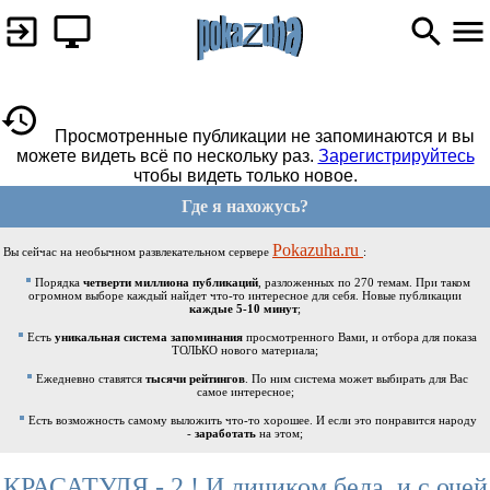
Просмотренные публикации не запоминаются и вы
можете видеть всё по нескольку раз.
Зарегистрируйтесь
чтобы видеть только новое.
Где я нахожусь?
Pokazuha.ru
Вы сейчас на необычном развлекательном сервере
:
Порядка
четверти миллиона публикаций
, разложенных по 270 темам. При таком
огромном выборе каждый найдет что-то интересное для себя. Новые публикации
каждые 5-10 минут
;
Есть
уникальная система запоминания
просмотренного Вами, и отбора для показа
ТОЛЬКО нового материала;
Ежедневно ставятся
тысячи рейтингов
. По ним система может выбирать для Вас
самое интересное;
Есть возможность самому выложить что-то хорошее. И если это понравится народу
-
заработать
на этом;
КРАСАТУЛЯ - 2 ! И личиком бела, и с очей