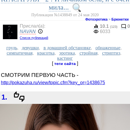
мила...
Публикация №1438849 от 24 мая 2020
Фотоэротика
>
Брюнетки
Прислал(a):
10.1
0
(123)
NAVAN
6033
Список публикаций
грудь
,
девушки
,
в домашней обстановке
,
обнаженные
,
симпатичная
,
красотка
,
эротика
,
стройная
,
стриптиз
,
кастинг
[
]
теги сайта
СМОТРИМ ПЕРВУЮ ЧАСТЬ -
http://pokazuha.ru/view/topic.cfm?key_or=1438675
1.