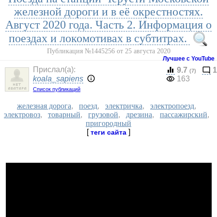
железной дороги и в её окрестностях.
Август 2020 года. Часть 2. Информация о
поездах и локомотивах в субтитрах.
Публикация №1445256 от 25 августа 2020
Лучшее с YouTube
Прислал(a):
9.7
1
(7)
koala_sapiens
163
Список публикаций
железная дорога
,
поезд
,
электричка
,
электропоезд
,
электровоз
,
товарный
,
грузовой
,
дрезина
,
пассажирский
,
пригородный
[
]
теги сайта