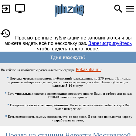
Просмотренные публикации не запоминаются и вы
можете видеть всё по нескольку раз.
Зарегистрируйтесь
чтобы видеть только новое.
Где я нахожусь?
Pokazuha.ru
Вы сейчас на необычном развлекательном сервере
:
Порядка
четверти миллиона публикаций
, разложенных по 270 темам. При таком
огромном выборе каждый найдет что-то интересное для себя. Новые публикации
каждые 5-10 минут
;
Есть
уникальная система запоминания
просмотренного Вами, и отбора для показа
ТОЛЬКО нового материала;
Ежедневно ставятся
тысячи рейтингов
. По ним система может выбирать для Вас
самое интересное;
Есть возможность самому выложить что-то хорошее. И если это понравится народу
-
заработать
на этом;
Поезда на станции Черусти Московской