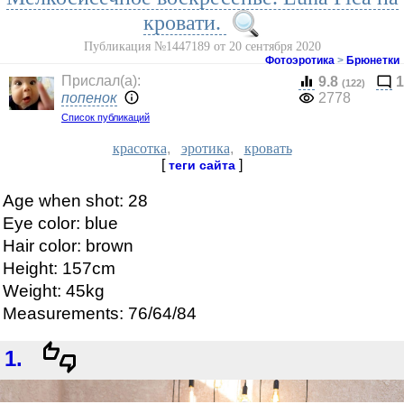
кровати.
Публикация №1447189 от 20 сентября 2020
Фотоэротика
>
Брюнетки
Прислал(a):
9.8
1
(122)
попенок
2778
Список публикаций
красотка
,
эротика
,
кровать
[
]
теги сайта
Age when shot: 28
Eye color: blue
Hair color: brown
Height: 157cm
Weight: 45kg
Measurements: 76/64/84
1.