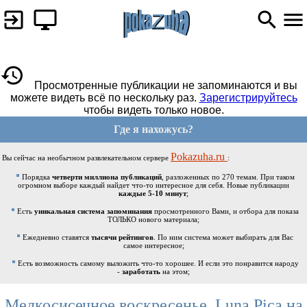
Просмотренные публикации не запоминаются и вы
можете видеть всё по нескольку раз.
Зарегистрируйтесь
чтобы видеть только новое.
Где я нахожусь?
Pokazuha.ru
Вы сейчас на необычном развлекательном сервере
:
Порядка
четверти миллиона публикаций
, разложенных по 270 темам. При таком
огромном выборе каждый найдет что-то интересное для себя. Новые публикации
каждые 5-10 минут
;
Есть
уникальная система запоминания
просмотренного Вами, и отбора для показа
ТОЛЬКО нового материала;
Ежедневно ставятся
тысячи рейтингов
. По ним система может выбирать для Вас
самое интересное;
Есть возможность самому выложить что-то хорошее. И если это понравится народу
-
заработать
на этом;
Мелкосисечное воскресенье. Luna Pica на