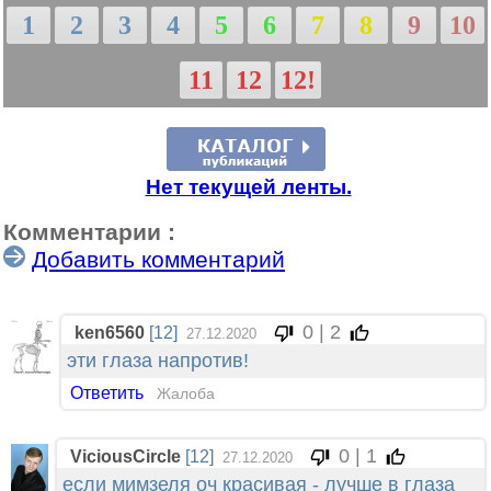
1
2
3
4
5
6
7
8
9
10
11
12
12!
Нет текущей ленты.
Комментарии :
Добавить комментарий
0 | 2
ken6560
[12]
27.12.2020
эти глаза напротив!
Ответить
Жалоба
0 | 1
ViciousCircle
[12]
27.12.2020
если мимзеля оч красивая - лучше в глаза