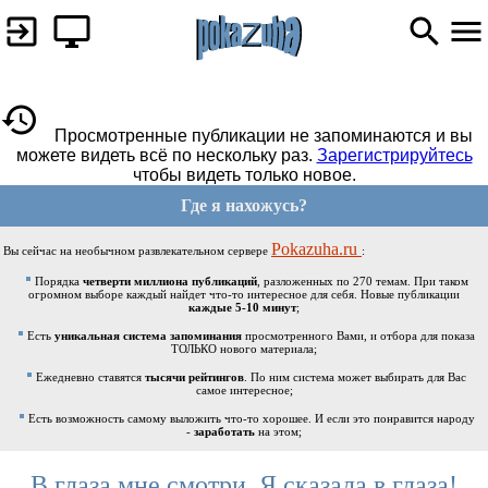
Просмотренные публикации не запоминаются и вы
можете видеть всё по нескольку раз.
Зарегистрируйтесь
чтобы видеть только новое.
Где я нахожусь?
Pokazuha.ru
Вы сейчас на необычном развлекательном сервере
:
Порядка
четверти миллиона публикаций
, разложенных по 270 темам. При таком
огромном выборе каждый найдет что-то интересное для себя. Новые публикации
каждые 5-10 минут
;
Есть
уникальная система запоминания
просмотренного Вами, и отбора для показа
ТОЛЬКО нового материала;
Ежедневно ставятся
тысячи рейтингов
. По ним система может выбирать для Вас
самое интересное;
Есть возможность самому выложить что-то хорошее. И если это понравится народу
-
заработать
на этом;
В глаза мне смотри. Я сказала в глаза!