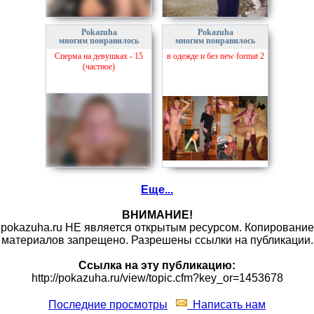
Pokazuha
Pokazuha
многим понравилось
многим понравилось
Сперма на девушках - 15
в одежде и без new format 2
(частное)
Еще...
ВНИМАНИЕ!
pokazuha.ru НЕ является открытым ресурсом. Копирование
материалов запрещено. Разрешены ссылки на публикации.
Ссылка на эту публикацию:
http://pokazuha.ru/view/topic.cfm?key_or=1453678
Последние просмотры
Написать нам