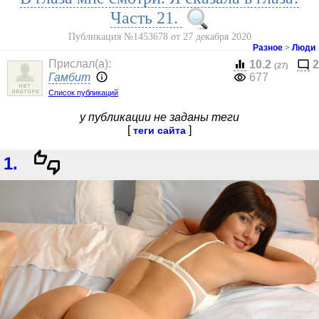
Часть 21.
Публикация №1453678 от 27 декабря 2020
Разное
>
Люди
Прислал(a):
10.2
2
(27)
Гамбит
677
Список публикаций
у публикации не заданы теги
[
]
теги сайта
1.