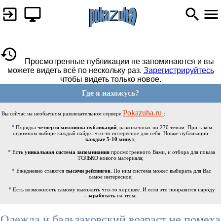
Просмотренные публикации не запоминаются и вы
можете видеть всё по нескольку раз.
Зарегистрируйтесь
чтобы видеть только новое.
Где я нахожусь?
Pokazuha.ru
Вы сейчас на необычном развлекательном сервере
:
Порядка
четверти миллиона публикаций
, разложенных по 270 темам. При таком
огромном выборе каждый найдет что-то интересное для себя. Новые публикации
каждые 5-10 минут
;
Есть
уникальная система запоминания
просмотренного Вами, и отбора для показа
ТОЛЬКО нового материала;
Ежедневно ставятся
тысячи рейтингов
. По ним система может выбирать для Вас
самое интересное;
Есть возможность самому выложить что-то хорошее. И если это понравится народу
-
заработать
на этом;
Одежда и бальзаковский возраст не помеха