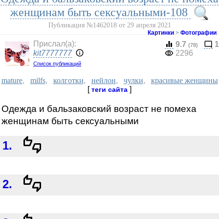
женщинам быть сексуальными-108
Публикация №1462018 от 29 апреля 2021
Картинки
>
Фотографии
Прислал(a):
9.7
1
(78)
kit7777777
2296
Список публикаций
mature
,
milfs
,
колготки
,
нейлон
,
чулки
,
красивые женщины
[
]
теги сайта
Одежда и бальзаковский возраст не помеха
женщинам быть сексуальными
1.
2.