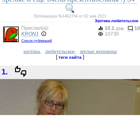
Публикация №1462194 от 02 мая 2021
Эротика-любительское
Прислал(a):
10.1
10
(218)
KRON1
10730
Список публикаций
эротика
,
любительское
,
зрелые женщины
[
]
теги сайта
1.