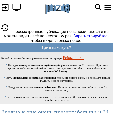
Просмотренные публикации не запоминаются и вы
можете видеть всё по нескольку раз.
Зарегистрируйтесь
чтобы видеть только новое.
Где я нахожусь?
Pokazuha.ru
Вы сейчас на необычном развлекательном сервере
:
Порядка
четверти миллиона публикаций
, разложенных по 270 темам. При таком
огромном выборе каждый найдет что-то интересное для себя. Новые публикации
каждые 5-10 минут
;
Есть
уникальная система запоминания
просмотренного Вами, и отбора для показа
ТОЛЬКО нового материала;
Ежедневно ставятся
тысячи рейтингов
. По ним система может выбирать для Вас
самое интересное;
Есть возможность самому выложить что-то хорошее. И если это понравится народу
-
заработать
на этом;
Зрелые и еще очень презентабельны :) 34