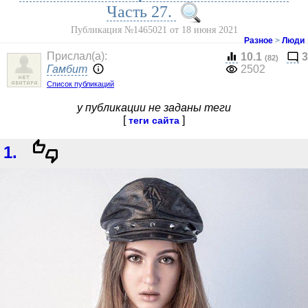
Часть 27.
Публикация №1465021 от 18 июня 2021
Разное
>
Люди
Прислал(a):
10.1
3
(82)
Гамбит
2502
Список публикаций
у публикации не заданы теги
[
]
теги сайта
1.