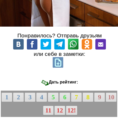
Понравилось? Отправь друзьям
или себе в заметки:
Дать рейтинг:
1
2
3
4
5
6
7
8
9
10
11
12
12!