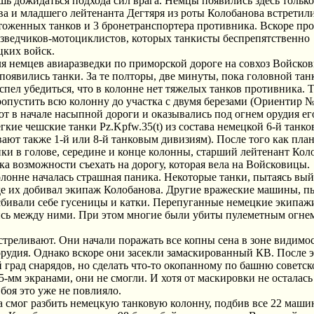
ь дожидаться подхода сил врага. Немцы появились здесь только
ва и младшего лейтенанта Дегтяря из роты Колобанова встретил
чтоженных танков и 3 бронетранспортера противника. Вскоре пр
азведчиков-мотоциклистов, которых танкисты беспрепятственно
цких войск.
для немцев авиаразведки по приморской дороге на совхоз Войско
оявились танки. За те полторы, две минуты, пока головной тан
пел убедиться, что в колонне нет тяжелых танков противника. Т
ропустить всю колонну до участка с двумя березами (Ориентир №
от в начале насыпной дороги и оказывались под огнем орудия ег
гкие чешские танки Pz.Kpfw.35(t) из состава немецкой 6-й танко
ют также 1-й или 8-й танковым дивизиям). После того как план
нки в голове, середине и конце колонны, старший лейтенант Кол
ка возможности съехать на дорогу, которая вела на Войсковицы.
колонне началась страшная паника. Некоторые танки, пытаясь вый
 где их добивал экипаж Колобанова. Другие вражеские машины, п
 сбивали себе гусеницы и катки. Перепуганные немецкие экипаж
ись между ними. При этом многие были убиты пулеметным огне
стреливают. Они начали поражать все копны сена в зоне видимос
орудия. Однако вскоре они засекли замаскированный КВ. После 
 град снарядов, но сделать что-то окопанному по башню советс
мм экранами, они не смогли. И хотя от маскировки не осталась 
боя это уже не повлияло.
ва смог разбить немецкую танковую колонну, подбив все 22 маши