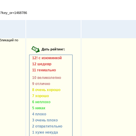
cfm?key_or=1468786
бликаций по
12! с изюминкой
12 шедевр
11 гениально
10 великолепно
9 отлично
8 очень хорошо
7 хорошо
6 неплохо
5 никак
4 плохо
3 очень плохо
2 отвратительно
1 хуже некуда