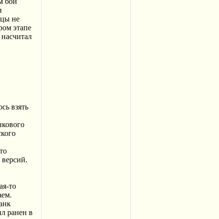
м бой
и
мцы не
ром этапе
 насчитал
сь взять
нкового
ского
то
 версий.
ая-то
аем.
анк
ыл ранен в