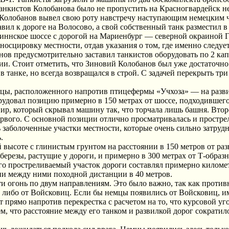
танкистов Колобанова было не пропустить на Красногвардейск н
ий Колобанов вывел свою роту навстречу наступающим немецким 
ил к дороге на Волосово, а свой собственный танк разместил в 
ллиннское шоссе с дорогой на Мариенбург — северной окраиной 
осцировку местности, отдав указания о том, где именно следуе
нов предусмотрительно заставил танкистов оборудовать по 2 ка
ции. Стоит отметить, что Зиновий Колобанов был уже достаточ
танке, но всегда возвращался в строй. С задачей перекрыть три
ицы, расположенного напротив птицефермы «Учхоза» — на разв
рудовал позицию примерно в 150 метрах от шоссе, подходившего
ир, который скрывал машину так, что торчала лишь башня. Вто
ервого. С основной позиции отлично просматривалась и простре
ь заболоченные участки местности, которые очень сильно затруд
.
 высоте с глинистым грунтом на расстоянии в 150 метров от ра
ерезы, растущие у дороги, и примерно в 300 метрах от Т-образ
го простреливаемый участок дороги составлял примерно километ
нии между ними походной дистанции в 40 метров.
и огонь по двум направлениям. Это было важно, так как против
о либо от Войсковиц. Если бы немцы появились от Войсковиц, и
 прямо напротив перекрестка с расчетом на то, что курсовой уго
, что расстояние между его танком и развилкой дорог сократил