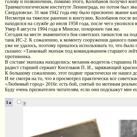
голову и позвоночник, помимо этого, Колобанов получил конт
Травматологическом институте Ленинграда, но потом был эвак
Свердловске. 31 мая 1942 года ему было присвоено звание ка
Несмотря на тяжелое ранение и контузию, Колобанов после в
находился на службе до июля 1958 года, после чего уволился 
Умер 8 августа 1994 года в Минске, похоронен там же.
Сегодня на месте знаменитого боя советских танкистов на по
танк ИС-2. К сожалению, к моменту сооружения данного памя
уже не удалось, поэтому пришлось использовать то, что было 
сказано: «Танковый экипаж под командованием старшего лейте
противника.
В составе экипажа находились: механик-водитель старшина Ни
радист старший сержант Кисельков П. И., заряжающий красно
К большому сожалению, этот подвиг практически не нашел до
И не смотря на то, что я просмотрел практически все советс
«Любимый город» 2016г. есть бой, снятый по мотивам реальн
Буду очень признателен читателям, если они подскажут мне 
1▲