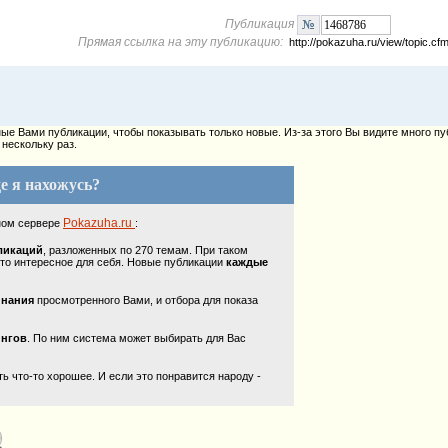
Публикация
Прямая ссылка на эту публикацию:
http://pokazuha.ru/view/topic.
е Вами публикации, чтобы показывать только новые. Из-за этого Вы видите много пу
нескольку раз.
е я нахожусь?
Pokazuha.ru
ном сервере
:
ликаций
, разложенных по 270 темам. При таком
то интересное для себя. Новые публикации
каждые
инания
просмотренного Вами, и отбора для показа
ингов
. По ним система может выбирать для Вас
 что-то хорошее. И если это понравится народу -