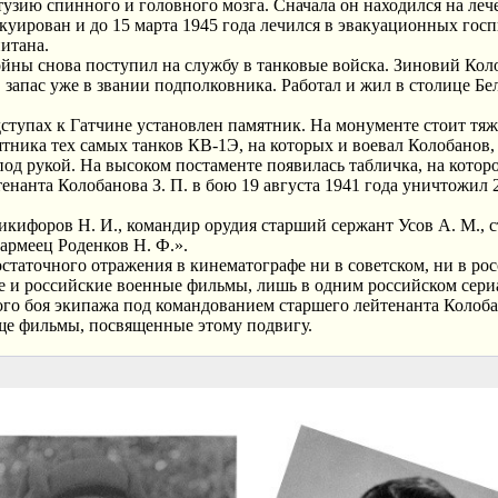
узию спинного и головного мозга. Сначала он находился на леч
уирован и до 15 марта 1945 года лечился в эвакуационных госп
питана.
ойны снова поступил на службу в танковые войска. Зиновий Кол
в запас уже в звании подполковника. Работал и жил в столице Бе
дступах к Гатчине установлен памятник. На монументе стоит тя
тника тех самых танков КВ-1Э, на которых и воевал Колобанов,
под рукой. На высоком постаменте появилась табличка, на котор
нанта Колобанова З. П. в бою 19 августа 1941 года уничтожил 
кифоров Н. И., командир орудия старший сержант Усов А. М., с
армеец Роденков Н. Ф.».
статочного отражения в кинематографе ни в советском, ни в ро
кие и российские военные фильмы, лишь в одним российском сери
ого боя экипажа под командованием старшего лейтенанта Колоба
еще фильмы, посвященные этому подвигу.