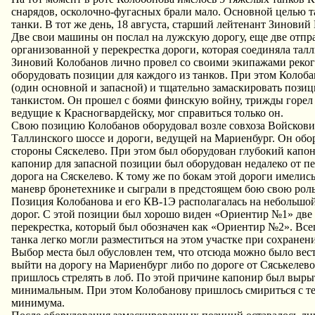
снарядов, осколочно-фугасных брали мало. Основной целью 
танки. В тот же день, 18 августа, старший лейтенант Зинов
Две свои машины он послал на лужскую дорогу, еще две отправ
организованной у перекрестка дороги, которая соединяла та
Зиновий Колобанов лично провел со своими экипажами рекогн
оборудовать позиции для каждого из танков. При этом Колоба
(один основной и запасной) и тщательно замаскировать пози
танкистом. Он прошел с боями финскую войну, трижды горел в 
ведущие к Красногвардейску, мог справиться только он.
Свою позицию Колобанов оборудовал возле совхоза Войсков
Таллинского шоссе и дороги, ведущей на Мариенбург. Он обо
стороны Сяскелево. При этом был оборудован глубокий капон
капонир для запасной позиции был оборудован недалеко от п
дорога на Сяскелево. К тому же по бокам этой дороги имелис
маневр бронетехнике и сыграли в предстоящем бою свою роль
Позиция Колобанова и его КВ-1Э располагалась на небольшой
дорог. С этой позиции был хорошо виден «Ориентир №1» две б
перекрестка, который был обозначен как «Ориентир №2». Все
танка легко могли разместиться на этом участке при сохране
Выбор места был обусловлен тем, что отсюда можно было вест
выйти на дорогу на Мариенбург либо по дороге от Сяськелев
пришлось стрелять в лоб. По этой причине капонир был вырыт
минимальным. При этом Колобанову пришлось смириться с тем
минимума.