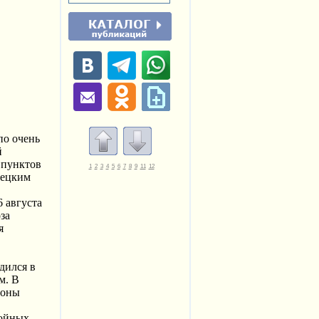
по очень
й
 пунктов
1
2
3
4
5
6
7
8
9
11
12
мецким
 августа
за
я
дился в
м. В
роны
бойных