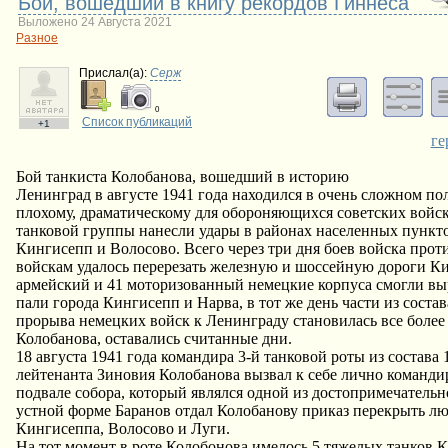
Бой, вошедший в книгу рекордов Гиннеса
Выложено 24 Августа 2021
Разное
Прислал(a):
Серж
0
Список публикаций
+1
ге
Бой танкиста Колобанова, вошедший в историю
Ленинград в августе 1941 года находился в очень сложном по
плохому, драматическому для обороняющихся советских войск с
танковой группы нанесли удары в районах населенных пункто
Кингисепп и Волосово. Всего через три дня боев войска про
войскам удалось перерезать железную и шоссейную дороги Ки
армейский и 41 моторизованный немецкие корпуса смогли выр
пали города Кингисепп и Нарва, в тот же день части из соста
прорыва немецких войск к Ленинграду становилась все более 
Колобанова, оставались считанные дни.
18 августа 1941 года командира 3-й танковой роты из состава
лейтенанта Зиновия Колобанова вызвал к себе лично командир
подвале собора, который являлся одной из достопримечательн
устной форме Баранов отдал Колобанову приказ перекрыть лю
Кингисеппа, Волосово и Луги.
На тот момент в роте Колобонова имелось 5 тяжелых танков 