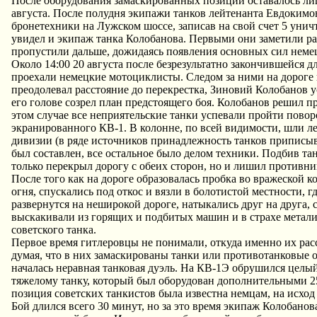
После оборудования замаскированных позиций оставалось лиш
августа. После полудня экипажи танков лейтенанта Евдокимо
бронетехники на Лужском шоссе, записав на свой счет 5 уни
увидел и экипаж танка Колобанова. Первыми они заметили р
пропустили дальше, дожидаясь появления основных сил неме
Около 14:00 20 августа после безрезультатно закончившейся 
проехали немецкие мотоциклисты. Следом за ними на дороге п
преодолевал расстояние до перекрестка, Зиновий Колобанов ус
его голове созрел план предстоящего боя. Колобанов решил п
этом случае все неприятельские танки успевали пройти повор
экранированного КВ-1. В колонне, по всей видимости, шли ле
дивизии (в ряде источников принадлежность танков приписыва
был составлен, все остальное было делом техники. Подбив та
только перекрыл дорогу с обеих сторон, но и лишил противни
После того как на дороге образовалась пробка во вражеской 
огня, спускались под откос и вязли в болотистой местности,
развернутся на неширокой дороге, натыкались друг на друга,
выскакивали из горящих и подбитых машин и в страхе метал
советского танка.
Первое время гитлеровцы не понимали, откуда именно их рас
думая, что в них замаскированы танки или противотанковые 
началась неравная танковая дуэль. На КВ-1Э обрушился целый
тяжелому танку, который был оборудован дополнительными 25-
позиция советских танкистов была известна немцам, на исход 
Бой длился всего 30 минут, но за это время экипаж Колобано