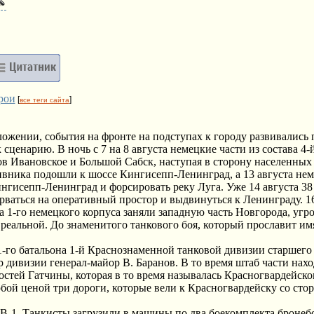
рои
[
]
все теги сайта
ложении, события на фронте на подступах к городу развивались 
ценарию. В ночь с 7 на 8 августа немецкие части из состава 4-
в Ивановское и Большой Сабск, наступая в сторону населенных
тивника подошли к шоссе Кингисепп-Ленинград, а 13 августа не
нгисепп-Ленинград и форсировать реку Луга. Уже 14 августа 38
ваться на оперативный простор и выдвинуться к Ленинграду. 16
ва 1-го немецкого корпуса заняли западную часть Новгорода, угро
реальной. До знаменитого танкового боя, который прославит им
 1-го батальона 1-й Краснознаменной танковой дивизии старшего
 дивизии генерал-майор В. Баранов. В то время штаб части нахо
остей Гатчины, которая в то время называлась Красногвардейско
бой ценой три дороги, которые вели к Красногвардейску со сто
КВ-1. Танкисты загрузили в машины по два боекомплекта броне