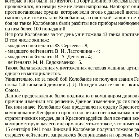
которые в ней были. Из взятого на борт двойного боекомплек
продолжился, но немцы уже не лезли напролом. Наоборот они
противотанковые орудия, которые вели огонь с дальней диста
смогли уничтожить танк Колобанова, а советский танкист не
боя на танке Колобанова были разбиты все приборы наблюдени
на нем более 100 попаданий.
Вся рота Колобанова за тот день уничтожила 43 танка против
В том числе экипаж:
- младшего лейтенанта Ф. Сергеева - 8;
- младшего лейтенанта В. И. Ласточкина - 4;
- младшего лейтенанта И. А. Дегтяря - 4;
- лейтенанта М. И. Евдокименко - 5.
Также была заявленная уничтоженная легковая машина, артилл
одного из мотоциклистов.
Удивительно, но за такой бой Колобанов не получил звания Г
полка 1-й танковой дивизии Д. Д. Погодиным все члены экип
Союза.
Данное представление было подписано и командиром дивизии 
причине изменили это решение. Данное изменение до сих пор
Так или иначе, Колобанов был представлен к ордену Красного
командование Ленфронта просто посчитало невозможным при
стратегических неудач, да и Красногвардейск был все-таки вс
компрометирующая его информация, что-то такое, что помеша
15 сентября 1941 года Зиновий Колобанов получил тяжелое р
старшего лейтенанта заправлялся боеприпасами и горючим. Ря