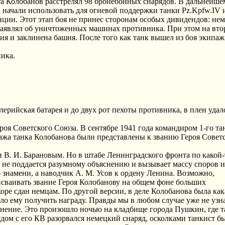
та Колобанов расстрелял 98 бронебойных снарядов. В дальнейше
 начали использовать для огневой поддержки танки Pz.Kpfw.IV 
нции. Этот этап боя не принес сторонам особых дивидендов: не
 заявлял об уничтоженных машинах противника. При этом на вто
я и заклинена башня. После того как танк вышел из боя экипаж
ника.
ерийская батарея и до двух рот пехоты противника, в плен удало
ероя Советского Союза. В сентябре 1941 года командиром 1-го та
ажа танка Колобанова были представлены к званию Героя Совет
В. И. Барановым. Но в штабе Ленинградского фронта по какой-
 не поддается разумному объяснению и вызывает массу споров и
 знамени, а наводчик А. М. Усов к ордену Ленина. Возможно,
сваивать звание Героя Колобанову на общем фоне больших
коре сдан немцам. По другой версии, в деле Колобанова была как
ло ему получить награду. Правды мы в любом случае уже не узн
анение. Это произошло ночью на кладбище города Пушкин, где т
дом с его КВ разорвался немецкий снаряд, осколками танкист б