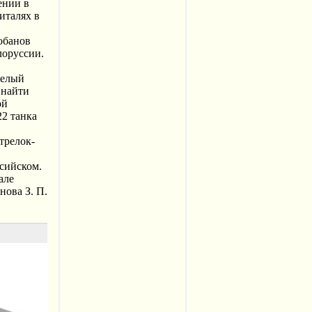
ении в
италях в
обанов
лоруссии.
желый
 найти
ой
22 танка
трелок-
ссийском.
але
нова З. П.