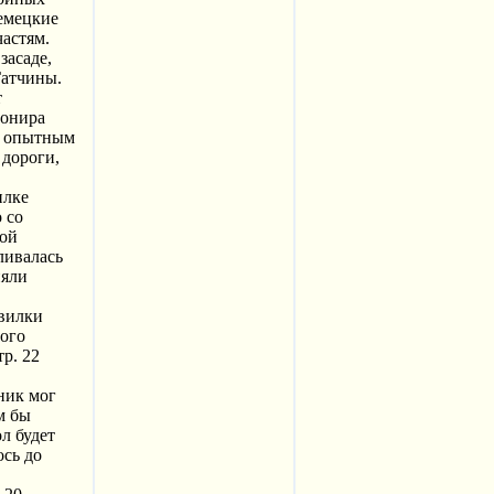
емецкие
частям.
засаде,
Гатчины.
т
понира
но опытным
 дороги,
илке
 со
рой
ливалась
няли
звилки
ного
р. 22
ник мог
м бы
л будет
ось до