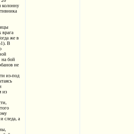
 20
и колонну
отивника
вицы
к врага
огда же в
1). В
о
вой
 на бой
обанов не
ти из-под
ытаясь
и
м из
ти,
этого
кому
и следа, а
ны,