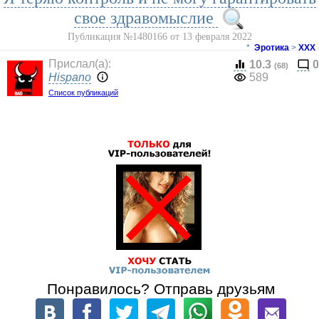
свое здравомыслие
Публикация №1480166 от 13 февраля 2022
*
Эротика
>
ХХХ
Прислал(a):
10.3
0
(68)
Hispano
589
Список публикаций
Понравилось? Отправь друзьям