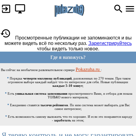
Просмотренные публикации не запоминаются и вы
можете видеть всё по нескольку раз.
Зарегистрируйтесь
чтобы видеть только новое.
Где я нахожусь?
Pokazuha.ru
Вы сейчас на необычном развлекательном сервере
:
Порядка
четверти миллиона публикаций
, разложенных по 270 темам. При таком
огромном выборе каждый найдет что-то интересное для себя. Новые публикации
каждые 5-10 минут
;
Есть
уникальная система запоминания
просмотренного Вами, и отбора для показа
ТОЛЬКО нового материала;
Ежедневно ставятся
тысячи рейтингов
. По ним система может выбирать для Вас
самое интересное;
Есть возможность самому выложить что-то хорошее. И если это понравится народу
-
заработать
на этом;
Я теряю контроль и не могу гарантировать