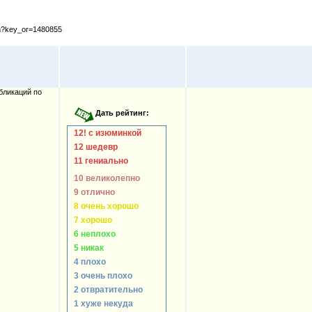
cfm?key_or=1480855
бликаций по
12! с изюминкой
12 шедевр
11 гениально
10 великолепно
9 отлично
8 очень хорошо
7 хорошо
6 неплохо
5 никак
4 плохо
3 очень плохо
2 отвратительно
1 хуже некуда