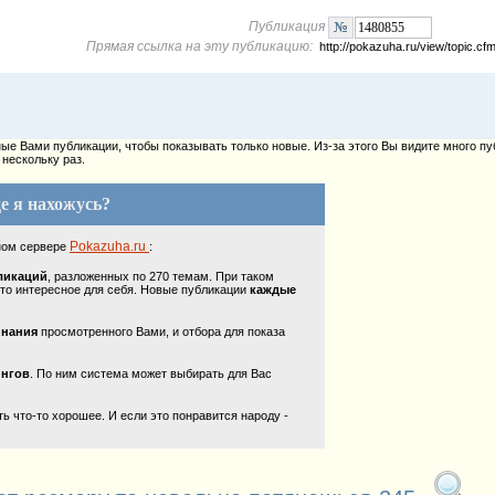
Публикация
Прямая ссылка на эту публикацию:
http://pokazuha.ru/view/topic.
е Вами публикации, чтобы показывать только новые. Из-за этого Вы видите много пу
нескольку раз.
е я нахожусь?
Pokazuha.ru
ном сервере
:
ликаций
, разложенных по 270 темам. При таком
то интересное для себя. Новые публикации
каждые
инания
просмотренного Вами, и отбора для показа
ингов
. По ним система может выбирать для Вас
 что-то хорошее. И если это понравится народу -