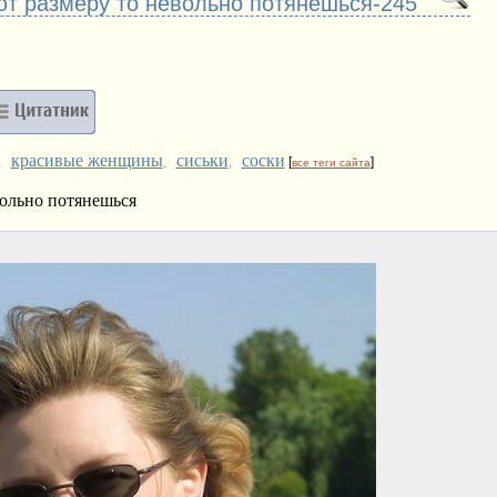
уют размеру то невольно потянешься-245
красивые женщины
сиськи
соски
,
,
,
[
]
все теги сайта
вольно потянешься