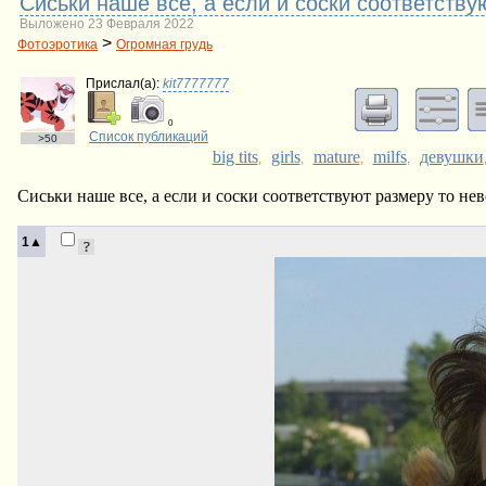
Сиськи наше все, а если и соски соответств
Выложено 23 Февраля 2022
>
Фотоэротика
Огромная грудь
Прислал(a):
kit7777777
0
Список публикаций
>50
big tits
girls
mature
milfs
девушки
,
,
,
,
Сиськи наше все, а если и соски соответствуют размеру то не
1▲