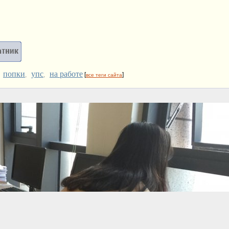
попки
упс
на работе
,
,
,
[
]
все теги сайта