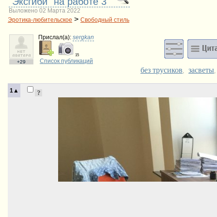
"Эксгиби" на работе 3
Выложено 02 Марта 2022
>
Эротика-любительское
Свободный стиль
Прислал(a):
sergkan
15
Список публикаций
+29
без трусиков
засветы
,
1▲