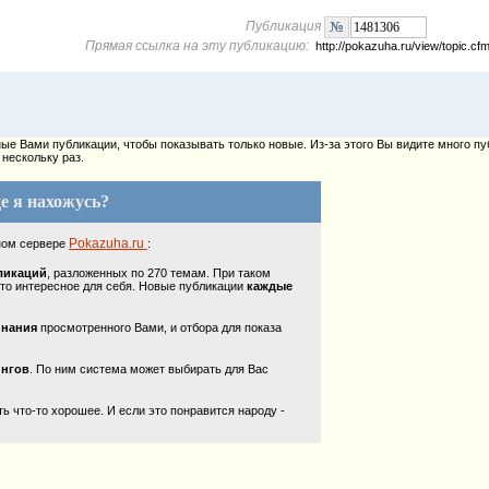
Публикация
Прямая ссылка на эту публикацию:
http://pokazuha.ru/view/topic.
е Вами публикации, чтобы показывать только новые. Из-за этого Вы видите много пу
нескольку раз.
е я нахожусь?
Pokazuha.ru
ном сервере
:
ликаций
, разложенных по 270 темам. При таком
то интересное для себя. Новые публикации
каждые
инания
просмотренного Вами, и отбора для показа
ингов
. По ним система может выбирать для Вас
 что-то хорошее. И если это понравится народу -