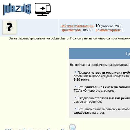
10
Рейтинг публикации
:
(голосов: 285)
Просмотров
Комментариев:
: 10555
5
Вы не зарегистрированы на pokazuha.ru. Поэтому не запоминаются просмотренны
Гд
Вы сейчас на необычном развлекатель
Порядка
четверти миллиона пуб
огромном выборе каждый найдет что-
5-10 минут
;
Есть
уникальная система запом
ТОЛЬКО нового материала;
Ежедневно ставятся
тысячи рейт
самое интересное;
Есть возможность самому выложить
заработать
на этом;