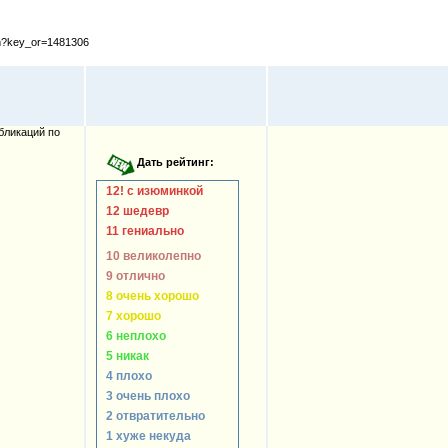
cfm?key_or=1481306
бликаций по
12! с изюминкой
12 шедевр
11 гениально
10 великолепно
9 отлично
8 очень хорошо
7 хорошо
6 неплохо
5 никак
4 плохо
3 очень плохо
2 отвратительно
1 хуже некуда