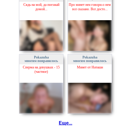
Сядь на мой, да поезжай
Про минет неи говори-о нем
домой...
все сказано. Все досто...
Pokazuha
Pokazuha
многим понравилось
многим понравилось
Сперма на девушках - 15
Минет от Наташи
(частное)
Еще...