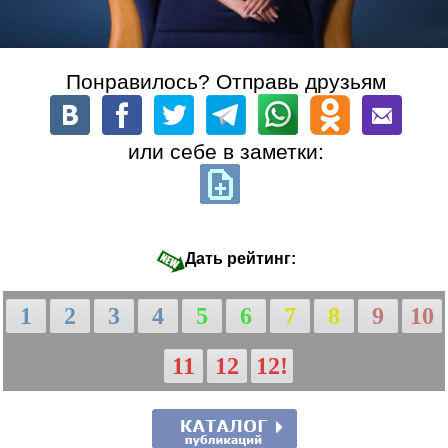
Понравилось? Отправь друзьям
или себе в заметки:
Дать рейтинг:
1
2
3
4
5
6
7
8
9
10
11
12
12!