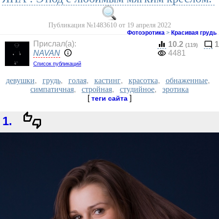
Публикация №1483610 от 19 апреля 2022
Фотоэротика
>
Красивая грудь
Прислал(a):
10.2
1
(119)
NAVAN
4481
Список публикаций
девушки
,
грудь
,
голая
,
кастинг
,
красотка
,
обнаженные
,
симпатичная
,
стройная
,
студийное
,
эротика
[
]
теги сайта
1.