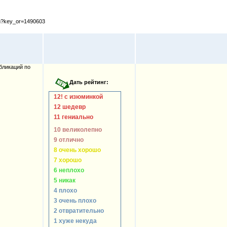
cfm?key_or=1490603
бликаций по
12! с изюминкой
12 шедевр
11 гениально
10 великолепно
9 отлично
8 очень хорошо
7 хорошо
6 неплохо
5 никак
4 плохо
3 очень плохо
2 отвратительно
1 хуже некуда