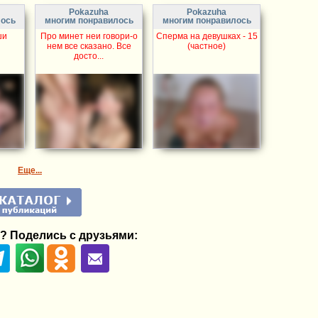
Pokazuha
Pokazuha
лось
многим понравилось
многим понравилось
ши
Про минет неи говори-о
Сперма на девушках - 15
нем все сказано. Все
(частное)
досто...
Еще...
? Поделись с друзьями: