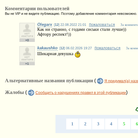
Комментарии пользователей
Вы не VIP и не видите публикацию. Поэтому добавление комментария невозможно.
Olegarx
[
12
] 22.08.2022 21:01
Пожаловаться
За коммент
Как ни странно, с годами сиськи стали лучше))
Афтору респект!))
+0
kakaushko
[
12
] 06.02.2026 19:27
Пожаловаться
За комм
Шикарная девушка
+1
Альтернативные названия публикации
(
Я придумал(а) наз
Жалобы
(
)
Сообщить о нарушениях правил в этой публикации
1
2
3
4
5