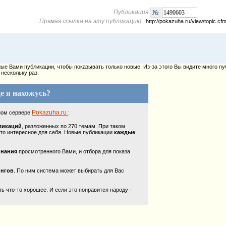
Публикация
Прямая ссылка на эту публикацию:
http://pokazuha.ru/view/topic.
е Вами публикации, чтобы показывать только новые. Из-за этого Вы видите много пу
нескольку раз.
е я нахожусь?
Pokazuha.ru
ном сервере
:
ликаций
, разложенных по 270 темам. При таком
то интересное для себя. Новые публикации
каждые
инания
просмотренного Вами, и отбора для показа
ингов
. По ним система может выбирать для Вас
 что-то хорошее. И если это понравится народу -