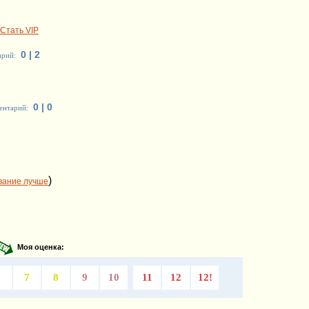
Стать VIP
0 | 2
арий:
0 | 0
ентарий:
)
вание лучше
Моя оценка:
6
7
8
9
10
11
12
12!