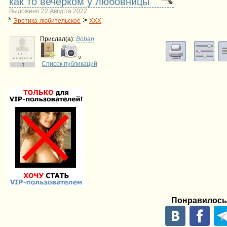
как то вечерком у любовницы
Выложено 22 Августа 2022
*
>
Эротика-любительское
XXX
Прислал(a):
Boban
0
Список публикаций
-1
Понравилось