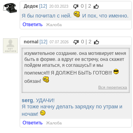
0 | 2
Дедок
[12]
20.03.2023
Я бы почитал с ней.
И пох, что именно.
Ответить
Жалоба
0 | 2
nornal
[12]
07.07.2026
изумительное создание. она мотивирует меня
быть в форме. а вдруг ее встречу, она скажет
пойдем ипаться, я соглашусь!! и мы
поипемся!!! Я ДОЛЖЕН БЫТЬ ГОТОВ!!!
обязан!
Вся переписка
serg
, УДАЧИ!
Я тоже начну делать зарядку по утрам и
ночам!
Ответить
Жалоба