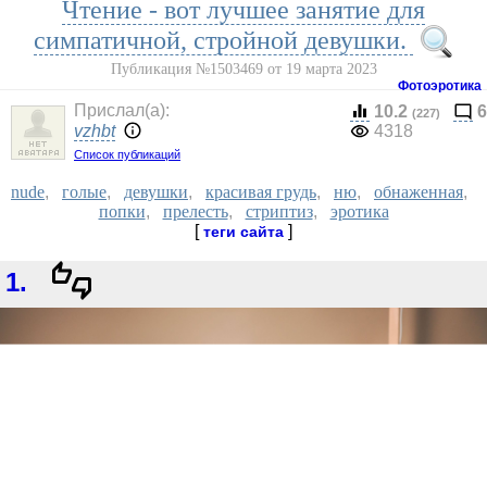
Чтение - вот лучшее занятие для
симпатичной, стройной девушки.
Публикация №1503469 от 19 марта 2023
Фотоэротика
Прислал(a):
10.2
6
(227)
vzhbt
4318
Список публикаций
nude
,
голые
,
девушки
,
красивая грудь
,
ню
,
обнаженная
,
попки
,
прелесть
,
стриптиз
,
эротика
[
]
теги сайта
1.