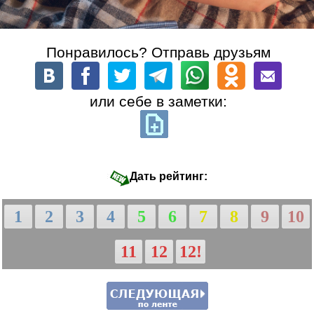
Понравилось? Отправь друзьям
или себе в заметки:
Дать рейтинг:
1
2
3
4
5
6
7
8
9
10
11
12
12!