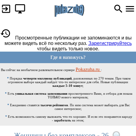
Просмотренные публикации не запоминаются и вы
можете видеть всё по нескольку раз.
Зарегистрируйтесь
чтобы видеть только новое.
Где я нахожусь?
Pokazuha.ru
Вы сейчас на необычном развлекательном сервере
:
Порядка
четверти миллиона публикаций
, разложенных по 270 темам. При таком
огромном выборе каждый найдет что-то интересное для себя. Новые публикации
каждые 5-10 минут
;
Есть
уникальная система запоминания
просмотренного Вами, и отбора для показа
ТОЛЬКО нового материала;
Ежедневно ставятся
тысячи рейтингов
. По ним система может выбирать для Вас
самое интересное;
Есть возможность самому выложить что-то хорошее. И если это понравится народу
-
заработать
на этом;
Женщины без комплексов - 26