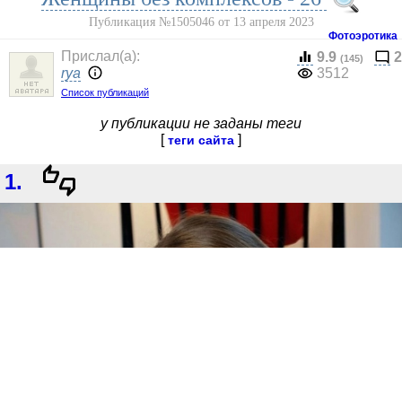
Публикация №1505046 от 13 апреля 2023
Фотоэротика
Прислал(a):
9.9
2
(145)
rya
3512
Список публикаций
у публикации не заданы теги
[
]
теги сайта
1.