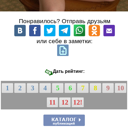
Понравилось? Отправь друзьям
или себе в заметки:
Дать рейтинг:
1
2
3
4
5
6
7
8
9
10
11
12
12!