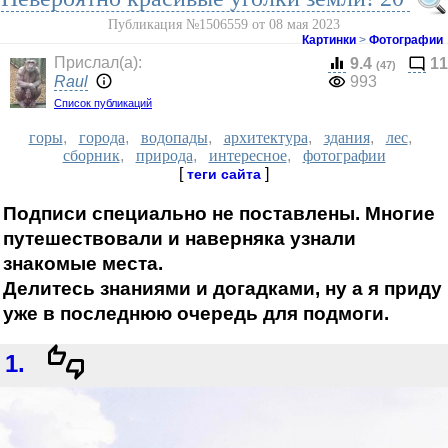
Публикация №1506559 от 08 мая 2023
Картинки
>
Фотографии
Прислал(a):
9.4
11
(47)
Raul
993
Список публикаций
горы
,
города
,
водопады
,
архитектура
,
здания
,
лес
,
сборник
,
природа
,
интересное
,
фотографии
[
]
теги сайта
Подписи специально не поставлены. Многие
путешествовали и наверняка узнали
знакомые места.
Делитесь знаниями и догадками, ну а я приду
уже в последнюю очередь для подмоги.
1.