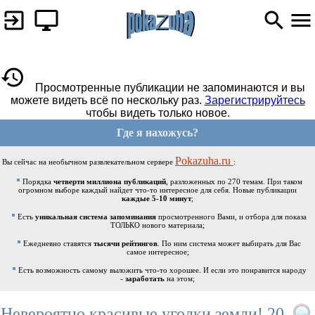
Просмотренные публикации не запоминаются и вы
можете видеть всё по нескольку раз.
Зарегистрируйтесь
чтобы видеть только новое.
Где я нахожусь?
Pokazuha.ru
Вы сейчас на необычном развлекательном сервере
:
Порядка
четверти миллиона публикаций
, разложенных по 270 темам. При таком
огромном выборе каждый найдет что-то интересное для себя. Новые публикации
каждые 5-10 минут
;
Есть
уникальная система запоминания
просмотренного Вами, и отбора для показа
ТОЛЬКО нового материала;
Ежедневно ставятся
тысячи рейтингов
. По ним система может выбирать для Вас
самое интересное;
Есть возможность самому выложить что-то хорошее. И если это понравится народу
-
заработать
на этом;
Невероятно красивые уголки земли! 20