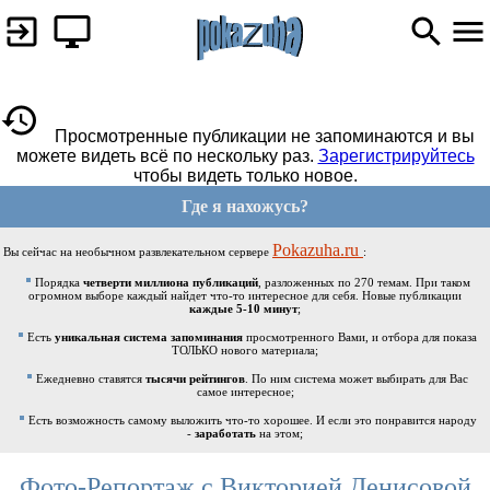
Просмотренные публикации не запоминаются и вы
можете видеть всё по нескольку раз.
Зарегистрируйтесь
чтобы видеть только новое.
Где я нахожусь?
Pokazuha.ru
Вы сейчас на необычном развлекательном сервере
:
Порядка
четверти миллиона публикаций
, разложенных по 270 темам. При таком
огромном выборе каждый найдет что-то интересное для себя. Новые публикации
каждые 5-10 минут
;
Есть
уникальная система запоминания
просмотренного Вами, и отбора для показа
ТОЛЬКО нового материала;
Ежедневно ставятся
тысячи рейтингов
. По ним система может выбирать для Вас
самое интересное;
Есть возможность самому выложить что-то хорошее. И если это понравится народу
-
заработать
на этом;
Фото-Репортаж с Викторией Денисовой