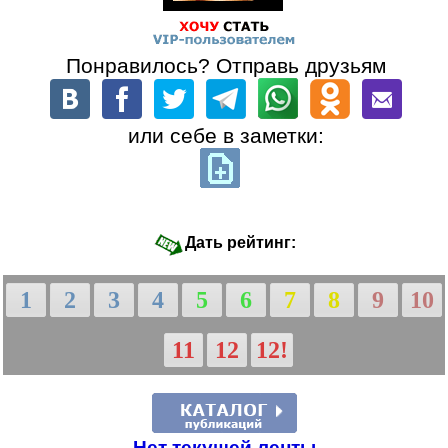
Понравилось? Отправь друзьям
или себе в заметки:
Дать рейтинг:
1
2
3
4
5
6
7
8
9
10
11
12
12!
Нет текущей ленты.