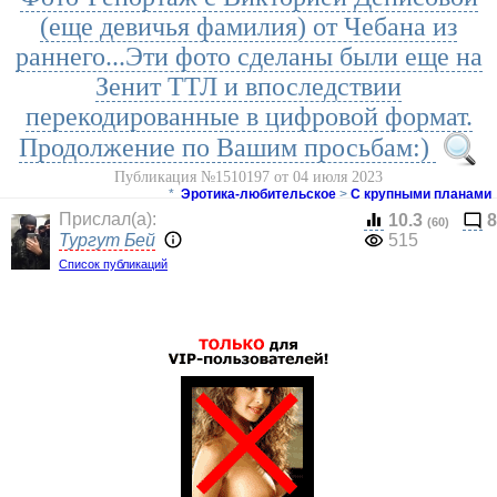
(еще девичья фамилия) от Чебана из
раннего...Эти фото сделаны были еще на
Зенит ТТЛ и впоследствии
перекодированные в цифровой формат.
Продолжение по Вашим просьбам:)
Публикация №1510197 от 04 июля 2023
*
Эротика-любительское
>
С крупными планами
Прислал(a):
10.3
8
(60)
Тургут Бей
515
Список публикаций