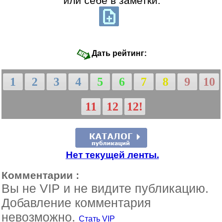
или себе в заметки:
Дать рейтинг:
1
2
3
4
5
6
7
8
9
10
11
12
12!
Нет текущей ленты.
Комментарии :
Вы не VIP и не видите публикацию.
Добавление комментария
невозможно.
Стать VIP