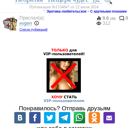
Публикация №1534847 от 22 июля 2024
*
Эротика-любительское
>
С крупными планами
Прислал(a):
9.6
0
(49)
evgen
312
Список публикаций
Понравилось? Отправь друзьям