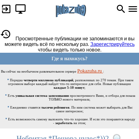
Просмотренные публикации не запоминаются и вы
можете видеть всё по нескольку раз.
Зарегистрируйтесь
чтобы видеть только новое.
Где я нахожусь?
Pokazuha.ru
Вы сейчас на необычном развлекательном сервере
:
Порядка
четверти миллиона публикаций
, разложенных по 270 темам. При таком
огромном выборе каждый найдет что-то интересное для себя. Новые публикации
каждые 5-10 минут
;
Есть
уникальная система запоминания
просмотренного Вами, и отбора для показа
ТОЛЬКО нового материала;
Ежедневно ставятся
тысячи рейтингов
. По ним система может выбирать для Вас
самое интересное;
Есть возможность самому выложить что-то хорошее. И если это понравится народу
-
заработать
на этом;
Небритая *Пещера чудес*))2