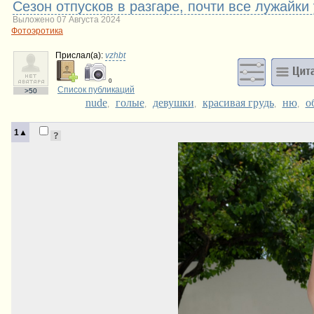
Сезон отпусков в разгаре, почти все лужайки
Выложено 07 Августа 2024
Фотоэротика
Прислал(a):
vzhbt
0
Список публикаций
>50
nude
голые
девушки
красивая грудь
ню
о
,
,
,
,
,
1▲