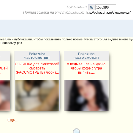
Публикация
Прямая ссылка на эту публикацию:
http://pokazuha.ru/view/topic.
е Вами публикации, чтобы показывать только новые. Из-за этого Вы видите много пу
нескольку раз.
Pokazuha
Pokazuha
т
часто смотрят
часто смотрят
СОЛЯНКА для любителей
А ведь зашла на кухню,
л, ей
смотреть
чтобы кофе с утра
..
(РАССМОТРЕТЬ) любит...
выпить.....
Еще...