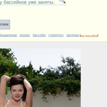
 у бассейнов уже заняты.
бнаженная
попки
бассейн
стриптиз
эротика
,
,
,
,
[
]
все теги сайта