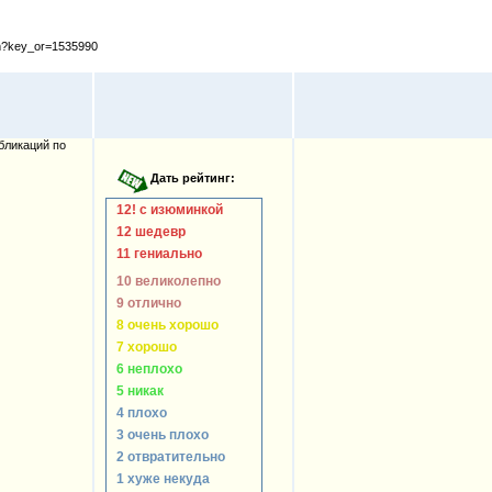
cfm?key_or=1535990
бликаций по
12! с изюминкой
12 шедевр
11 гениально
10 великолепно
9 отлично
8 очень хорошо
7 хорошо
6 неплохо
5 никак
4 плохо
3 очень плохо
2 отвратительно
1 хуже некуда