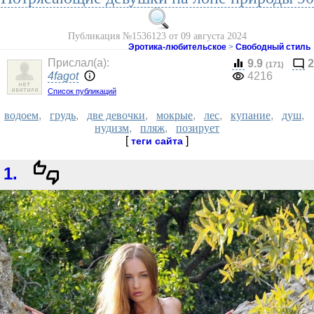
Публикация №1536123 от 09 августа 2024
Эротика-любительское
>
Свободный стиль
Прислал(a):
9.9
2
(171)
4fagot
4216
Список публикаций
водоем
,
грудь
,
две девочки
,
мокрые
,
лес
,
купание
,
душ
,
нудизм
,
пляж
,
позирует
[
]
теги сайта
1.