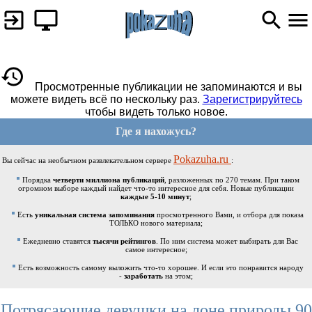
Просмотренные публикации не запоминаются и вы
можете видеть всё по нескольку раз.
Зарегистрируйтесь
чтобы видеть только новое.
Где я нахожусь?
Pokazuha.ru
Вы сейчас на необычном развлекательном сервере
:
Порядка
четверти миллиона публикаций
, разложенных по 270 темам. При таком
огромном выборе каждый найдет что-то интересное для себя. Новые публикации
каждые 5-10 минут
;
Есть
уникальная система запоминания
просмотренного Вами, и отбора для показа
ТОЛЬКО нового материала;
Ежедневно ставятся
тысячи рейтингов
. По ним система может выбирать для Вас
самое интересное;
Есть возможность самому выложить что-то хорошее. И если это понравится народу
-
заработать
на этом;
Потрясающие девушки на лоне природы 90