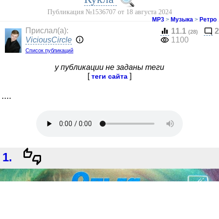
Публикация №1536707 от 18 августа 2024
МР3
>
Музыка
>
Ретро
Прислал(a):
11.1
2
(28)
ViciousCircle
1100
Список публикаций
у публикации не заданы теги
[
]
теги сайта
....
1.