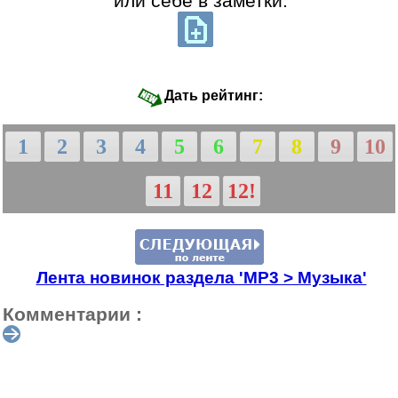
или себе в заметки:
Дать рейтинг:
1
2
3
4
5
6
7
8
9
10
11
12
12!
Лента новинок раздела 'МР3 > Музыка'
Комментарии :