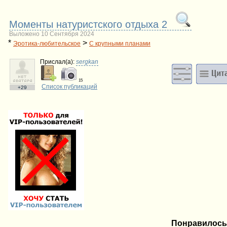
Моменты натуристского отдыха 2
Выложено 10 Сентября 2024
*
>
Эротика-любительское
С крупными планами
Прислал(a):
sergkan
15
Список публикаций
+29
Понравилось