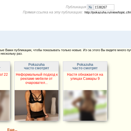
Публикация
Прямая ссылка на эту публикацию:
http://pokazuha.ru/view/topic.
е Вами публикации, чтобы показывать только новые. Из-за этого Вы видите много пу
нескольку раз.
Pokazuha
Pokazuha
т
часто смотрят
часто смотрят
о! 22
Неформальный подход к
Настя обнажается на
рекламе мебели от
улицах Самары 9
очаровател...
Еще...