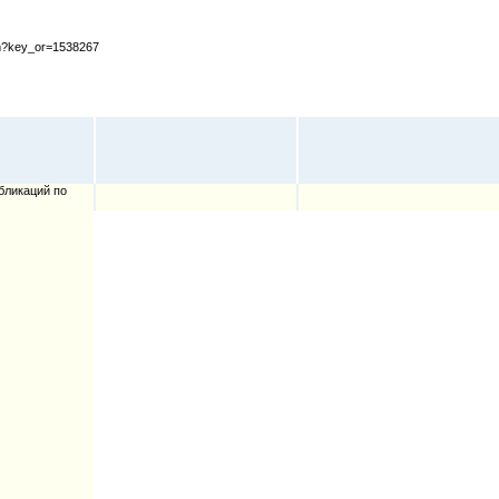
cfm?key_or=1538267
бликаций по