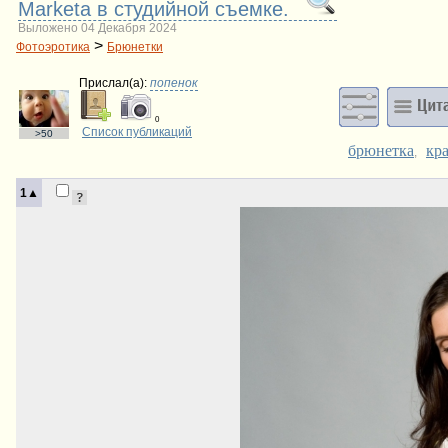
Marketa в студийной съемке.
Выложено 04 Декабря 2024
>
Фотоэротика
Брюнетки
Прислал(a):
попенок
0
Список публикаций
>50
брюнетка
кр
,
1▲