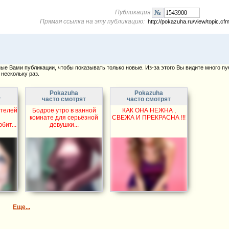
Публикация
Прямая ссылка на эту публикацию:
http://pokazuha.ru/view/topic.
е Вами публикации, чтобы показывать только новые. Из-за этого Вы видите много пу
нескольку раз.
Pokazuha
Pokazuha
т
часто смотрят
часто смотрят
телей
Бодрое утро в ванной
КАК ОНА НЕЖНА ,
комнате для серьёзной
СВЕЖА И ПРЕКРАСНА !!!
ит...
девушки...
Еще...