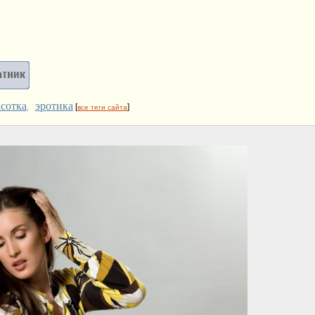
асотка
эротика
,
[
]
все теги сайта