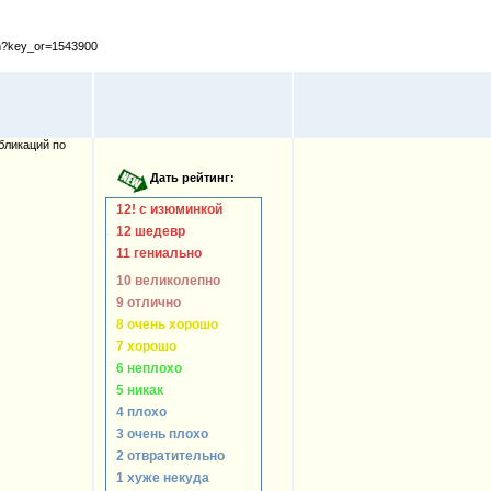
cfm?key_or=1543900
бликаций по
12! с изюминкой
12 шедевр
11 гениально
10 великолепно
9 отлично
8 очень хорошо
7 хорошо
6 неплохо
5 никак
4 плохо
3 очень плохо
2 отвратительно
1 хуже некуда