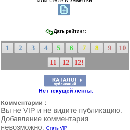
или себе в заметки:
Дать рейтинг:
1
2
3
4
5
6
7
8
9
10
11
12
12!
Нет текущей ленты.
Комментарии :
Вы не VIP и не видите публикацию.
Добавление комментария
невозможно.
Стать VIP