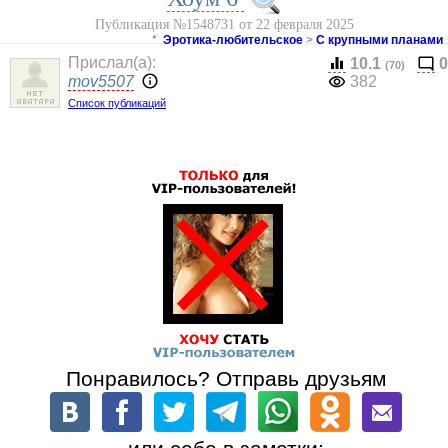
Публикация №1548731 от 22 февраля 2025
*
Эротика-любительское
>
С крупными планами
Прислал(a):
10.1
0
(70)
mov5507
382
Список публикаций
Понравилось? Отправь друзьям