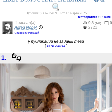
Публикация №1549910 от 13 марта 2025
Фотоэротика
>
Рыжие
Прислал(a):
9.8
0
(144)
Alfred Nobel
2721
Список публикаций
у публикации не заданы теги
[
]
теги сайта
1.