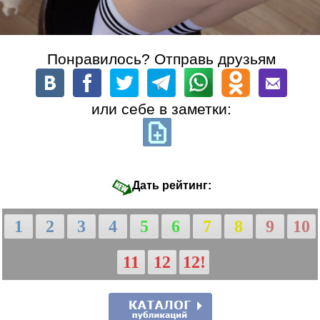
Понравилось? Отправь друзьям
или себе в заметки:
Дать рейтинг:
1
2
3
4
5
6
7
8
9
10
11
12
12!