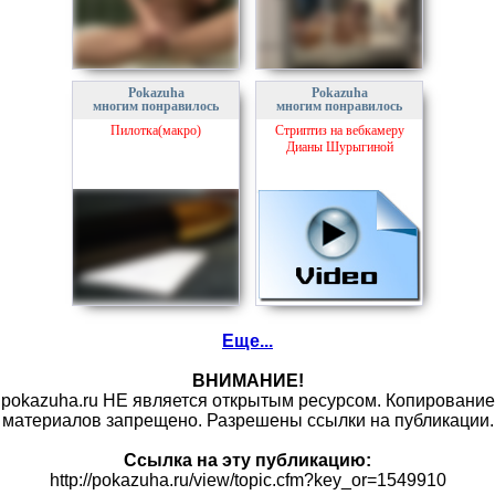
Pokazuha
Pokazuha
многим понравилось
многим понравилось
Пилотка(макро)
Стриптиз на вебкамеру
Дианы Шурыгиной
Еще...
ВНИМАНИЕ!
pokazuha.ru НЕ является открытым ресурсом. Копирование
материалов запрещено. Разрешены ссылки на публикации.
Ссылка на эту публикацию:
http://pokazuha.ru/view/topic.cfm?key_or=1549910