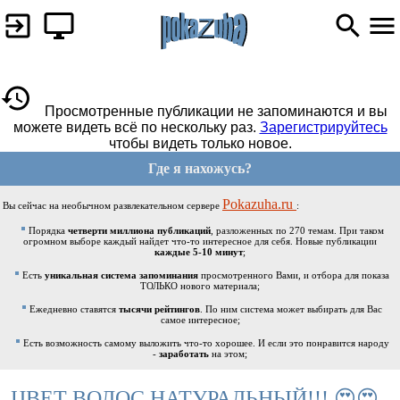
Просмотренные публикации не запоминаются и вы
можете видеть всё по нескольку раз.
Зарегистрируйтесь
чтобы видеть только новое.
Где я нахожусь?
Pokazuha.ru
Вы сейчас на необычном развлекательном сервере
:
Порядка
четверти миллиона публикаций
, разложенных по 270 темам. При таком
огромном выборе каждый найдет что-то интересное для себя. Новые публикации
каждые 5-10 минут
;
Есть
уникальная система запоминания
просмотренного Вами, и отбора для показа
ТОЛЬКО нового материала;
Ежедневно ставятся
тысячи рейтингов
. По ним система может выбирать для Вас
самое интересное;
Есть возможность самому выложить что-то хорошее. И если это понравится народу
-
заработать
на этом;
ЦВЕТ ВОЛОС НАТУРАЛЬНЫЙ!!! 😍😍