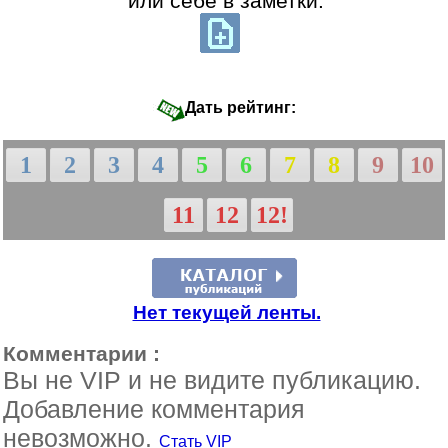
или себе в заметки:
Дать рейтинг:
1
2
3
4
5
6
7
8
9
10
11
12
12!
Нет текущей ленты.
Комментарии :
Вы не VIP и не видите публикацию.
Добавление комментария
невозможно.
Стать VIP