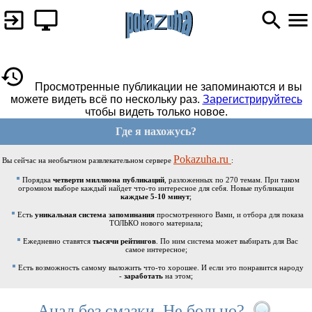
Просмотренные публикации не запоминаются и вы
можете видеть всё по нескольку раз.
Зарегистрируйтесь
чтобы видеть только новое.
Где я нахожусь?
Pokazuha.ru
Вы сейчас на необычном развлекательном сервере
:
Порядка
четверти миллиона публикаций
, разложенных по 270 темам. При таком
огромном выборе каждый найдет что-то интересное для себя. Новые публикации
каждые 5-10 минут
;
Есть
уникальная система запоминания
просмотренного Вами, и отбора для показа
ТОЛЬКО нового материала;
Ежедневно ставятся
тысячи рейтингов
. По ним система может выбирать для Вас
самое интересное;
Есть возможность самому выложить что-то хорошее. И если это понравится народу
-
заработать
на этом;
Анал без смазки. Не больно?