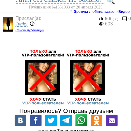
Публикация №1551933 от 20 апреля 2025
*
Эротика-любительское
>
Видео
Прислал(a):
9.9
0
(38)
Twiks
603
Список публикаций
Понравилось? Отправь друзьям