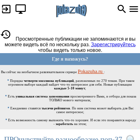
Просмотренные публикации не запоминаются и вы
можете видеть всё по нескольку раз.
Зарегистрируйтесь
чтобы видеть только новое.
Где я нахожусь?
Pokazuha.ru
Вы сейчас на необычном развлекательном сервере
:
Порядка
четверти миллиона публикаций
, разложенных по 270 темам. При таком
огромном выборе каждый найдет что-то интересное для себя. Новые публикации
каждые 5-10 минут
;
Есть
уникальная система запоминания
просмотренного Вами, и отбора для показа
ТОЛЬКО нового материала;
Ежедневно ставятся
тысячи рейтингов
. По ним система может выбирать для Вас
самое интересное;
Есть возможность самому выложить что-то хорошее. И если это понравится народу
-
заработать
на этом;
ПРОчувствуйте разнообразие поп-37