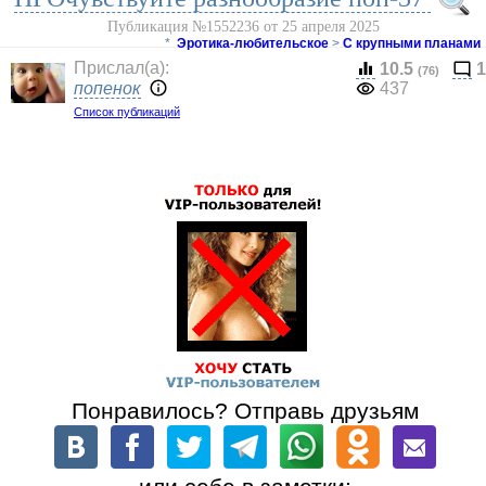
Публикация №1552236 от 25 апреля 2025
*
Эротика-любительское
>
С крупными планами
Прислал(a):
10.5
1
(76)
попенок
437
Список публикаций
Понравилось? Отправь друзьям