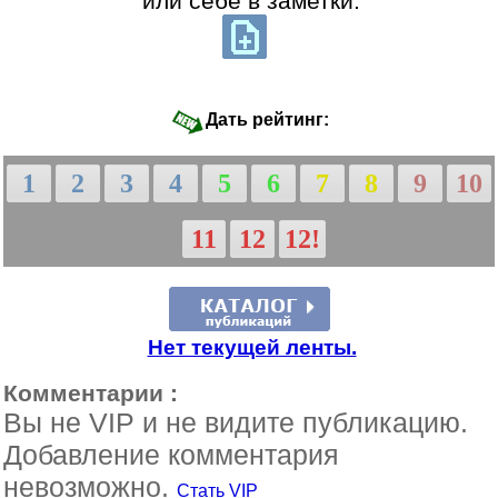
или себе в заметки:
Дать рейтинг:
1
2
3
4
5
6
7
8
9
10
11
12
12!
Нет текущей ленты.
Комментарии :
Вы не VIP и не видите публикацию.
Добавление комментария
невозможно.
Стать VIP