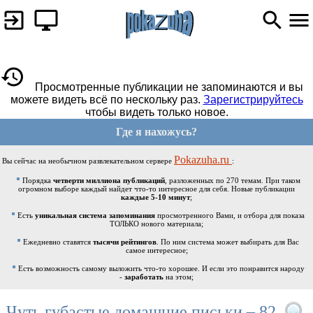
Просмотренные публикации не запоминаются и вы
можете видеть всё по нескольку раз.
Зарегистрируйтесь
чтобы видеть только новое.
Где я нахожусь?
Pokazuha.ru
Вы сейчас на необычном развлекательном сервере
:
Порядка
четверти миллиона публикаций
, разложенных по 270 темам. При таком
огромном выборе каждый найдет что-то интересное для себя. Новые публикации
каждые 5-10 минут
;
Есть
уникальная система запоминания
просмотренного Вами, и отбора для показа
ТОЛЬКО нового материала;
Ежедневно ставятся
тысячи рейтингов
. По ним система может выбирать для Вас
самое интересное;
Есть возможность самому выложить что-то хорошее. И если это понравится народу
-
заработать
на этом;
Чуть губастые домашние письки – 82