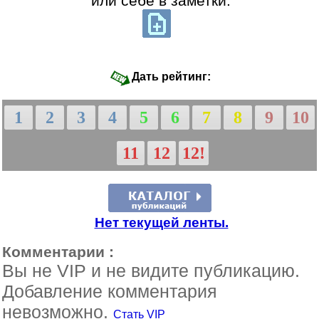
или себе в заметки:
Дать рейтинг:
1
2
3
4
5
6
7
8
9
10
11
12
12!
Нет текущей ленты.
Комментарии :
Вы не VIP и не видите публикацию.
Добавление комментария
невозможно.
Стать VIP