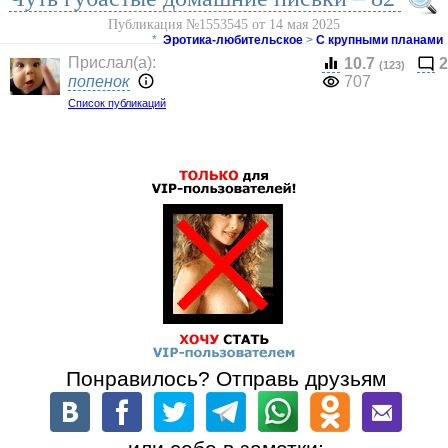
Публикация №1553545 от 14 мая 2025
*
Эротика-любительское
>
С крупными планами
Прислал(a):
10.7
2
(123)
попенок
707
Список публикаций
Понравилось? Отправь друзьям