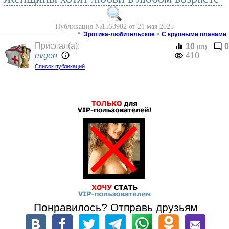
Публикация №1553982 от 21 мая 2025
*
Эротика-любительское
>
С крупными планами
Прислал(a):
10
0
(81)
evgen
410
Список публикаций
Понравилось? Отправь друзьям