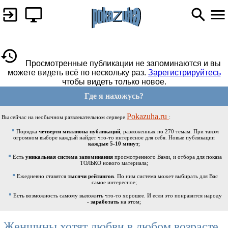
Просмотренные публикации не запоминаются и вы
можете видеть всё по нескольку раз.
Зарегистрируйтесь
чтобы видеть только новое.
Где я нахожусь?
Pokazuha.ru
Вы сейчас на необычном развлекательном сервере
:
Порядка
четверти миллиона публикаций
, разложенных по 270 темам. При таком
огромном выборе каждый найдет что-то интересное для себя. Новые публикации
каждые 5-10 минут
;
Есть
уникальная система запоминания
просмотренного Вами, и отбора для показа
ТОЛЬКО нового материала;
Ежедневно ставятся
тысячи рейтингов
. По ним система может выбирать для Вас
самое интересное;
Есть возможность самому выложить что-то хорошее. И если это понравится народу
-
заработать
на этом;
Женщины хотят любви в любом возрасте