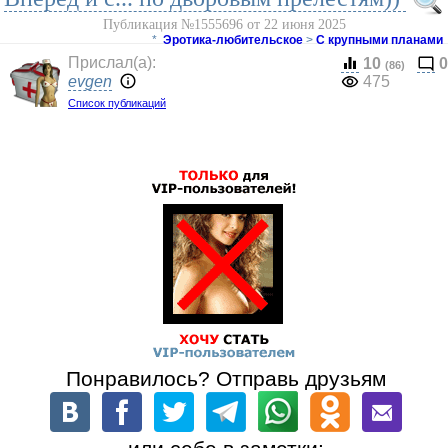
Публикация №1555696 от 22 июня 2025
*
Эротика-любительское
>
С крупными планами
Прислал(a):
10
0
(86)
evgen
475
Список публикаций
Понравилось? Отправь друзьям