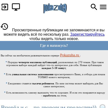
Просмотренные публикации не запоминаются и вы
можете видеть всё по нескольку раз.
Зарегистрируйтесь
чтобы видеть только новое.
Где я нахожусь?
Pokazuha.ru
Вы сейчас на необычном развлекательном сервере
:
Порядка
четверти миллиона публикаций
, разложенных по 270 темам. При таком
огромном выборе каждый найдет что-то интересное для себя. Новые публикации
каждые 5-10 минут
;
Есть
уникальная система запоминания
просмотренного Вами, и отбора для показа
ТОЛЬКО нового материала;
Ежедневно ставятся
тысячи рейтингов
. По ним система может выбирать для Вас
самое интересное;
Есть возможность самому выложить что-то хорошее. И если это понравится народу
-
заработать
на этом;
Вперёд и с... по дворовым прелестям))