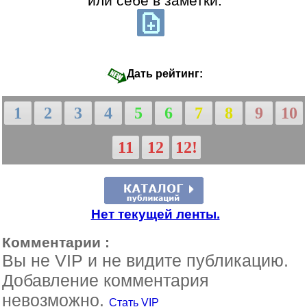
или себе в заметки:
Дать рейтинг:
1
2
3
4
5
6
7
8
9
10
11
12
12!
Нет текущей ленты.
Комментарии :
Вы не VIP и не видите публикацию.
Добавление комментария
невозможно.
Стать VIP